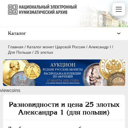
Каталог
Главная
/
Каталог монет Царской России
/
Александр I
/
Для Польши
/
25 злотых
ПEТР I
1699 - 1725
viewcoins
ЕКАТЕРИНА I
1725-1727
ПЕТР II
1727-1729
Разновидности и цена 25 злотых
АННА ИОАННОВНА
1730-1740
Александра 1 (для польши)
ИОАНН АНТОНОВИЧ
1740-1741
ЕЛИЗАВЕТА
1741-1762