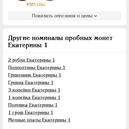
ЕЛИЗАВЕТА
1741-1762
#385 (Un)
ПЕТР III
1762-1762
Показать описания и цены
ЕКАТЕРИНА II
1762-1796
ПАВЕЛ I
1796-1801
АЛЕКСАНДР I
1801-1825
Другие номиналы пробных монет
НИКОЛАЙ I
1826-1855
Екатерины 1
АЛЕКСАНДР II
1855-1881
АЛЕКСАНДР III
1881-1894
2 рубля Екатерины 1
НИКОЛАЙ II
1894-1917
Полполтины Екатерины 1
ВРЕМЕННОЕ ПРАВ.
1917-1918
Гривенник Екатерины 1
ИНОСТРАННЫЕ
1768-1918
Гривна Екатерины 1
3 копейки Екатерины 1
1 копейка Екатерины 1
Полушка Екатерины 1
1 грош Екатерины 1
Медные платы Екатерины 1