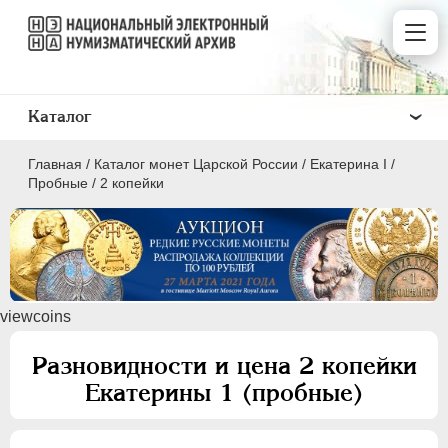
Каталог
Главная
/
Каталог монет Царской России
/
Екатерина I
/
Пробные
/
2 копейки
ПEТР I
1699 - 1725
viewcoins
ЕКАТЕРИНА I
1725-1727
Золото
Разновидности и цена 2 копейки
Серебро
Екатерины 1 (пробные)
Медь
Медные платы