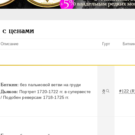
 с ценами
Описание
Гурт
Битки
Биткин:
без пальмовой ветви на груди
8
#122 (R
Дьяков:
Портрет 1720-1722 гг. в супервесте
/ Подобен реверсам 1718-1725 гг.