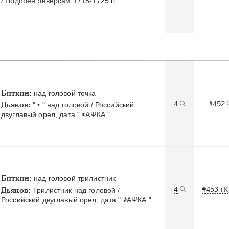
/ Подобен реверсам 1718-1725 гг.
Биткин:
над головой точка
4
#452
Дьяков:
" • " над головой / Российский
двуглавый орел, дата " ҂АΨКА "
Биткин:
над головой трилистник
4
#453 (R
Дьяков:
Трилистник над головой /
Российский двуглавый орел, дата " ҂АΨКА "