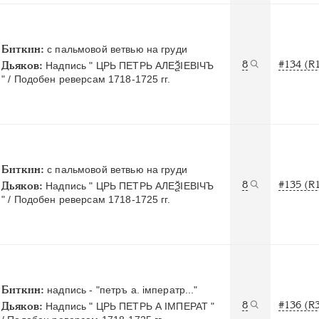
Биткин:
с пальмовой ветвью на груди
8
#134 (R
Дьяков:
Надпись " ЦРЬ ПЕТРЬ АЛЕѮIЕВIЧЪ
" / Подобен реверсам 1718-1725 гг.
Биткин:
с пальмовой ветвью на груди
8
#135 (R
Дьяков:
Надпись " ЦРЬ ПЕТРЬ АЛЕѮIЕВIЧЪ
" / Подобен реверсам 1718-1725 гг.
Биткин:
надпись - "петръ а. iмператр..."
8
#136 (R
Дьяков:
Надпись " ЦРЬ ПЕТРЬ А IМПЕРАТ "