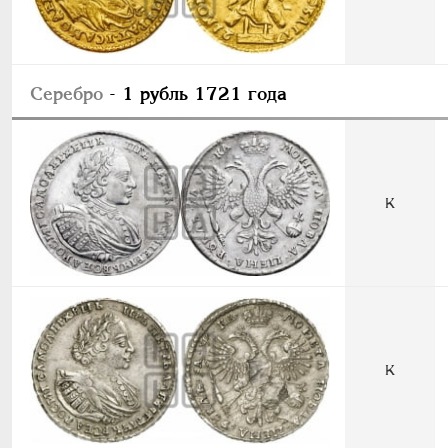
Серебро
- 1 рубль 1721 года
К
К