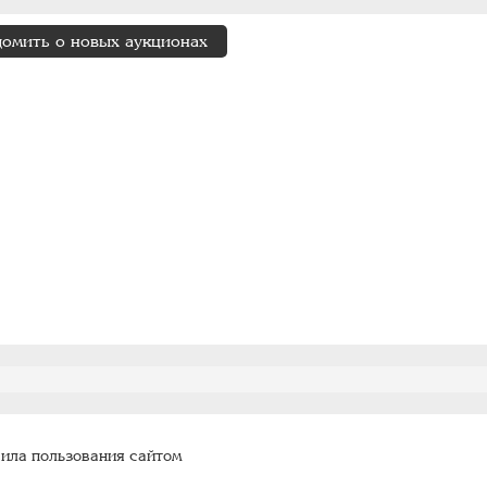
домить о новых аукционах
ила пользования сайтом