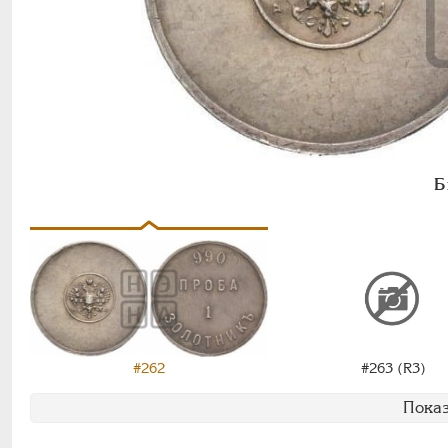
Б
#263 (R3)
#262
Показ