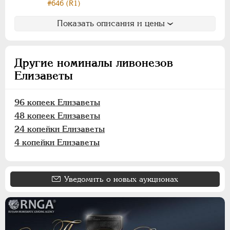
ПАВЕЛ I
1796-1801
#646 (R1)
АЛЕКСАНДР I
1801-1825
Показать описания и цены
НИКОЛАЙ I
1826-1855
АЛЕКСАНДР II
1855-1881
АЛЕКСАНДР III
1881-1894
Другие номиналы ливонезов
НИКОЛАЙ II
1894-1917
Елизаветы
ВРЕМЕННОЕ ПРАВ.
1917-1918
ИНОСТРАННЫЕ
1768-1918
96 копеек Елизаветы
48 копеек Елизаветы
24 копейки Елизаветы
4 копейки Елизаветы
Уведомить о новых аукционах