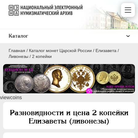
Каталог
Главная
/
Каталог монет Царской России
/
Елизавета
/
Ливонезы
/
2 копейки
ПEТР I
1699 - 1725
viewcoins
ЕКАТЕРИНА I
1725-1727
ПЕТР II
1727-1729
Разновидности и цена 2 копейки
АННА ИОАННОВНА
1730-1740
Елизаветы (ливонезы)
ИОАНН АНТОНОВИЧ
1740-1741
ЕЛИЗАВЕТА
1741-1762