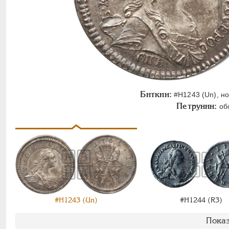
Биткин:
#Н1243 (Un), но
Петрунин:
обо
#Н1243 (Un)
#Н1244 (R3)
Показ