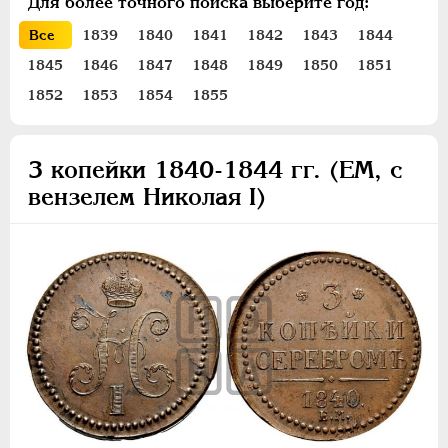
Для более точного поиска выберите год:
ПЕТР III
1762-1762
Все
1839
1840
1841
1842
1843
1844
ЕКАТЕРИНА II
1762-1796
1845
1846
1847
1848
1849
1850
1851
ПАВЕЛ I
1796-1801
АЛЕКСАНДР I
1801-1825
1852
1853
1854
1855
НИКОЛАЙ I
1826-1855
Платина
3 копейки 1840-1844 гг. (ЕМ, с
Золото
вензелем Николая I)
Серебро
Медь
10 копеек
5 копеек
3 копейки
2 копейки
1 копейка
1/2 копейки