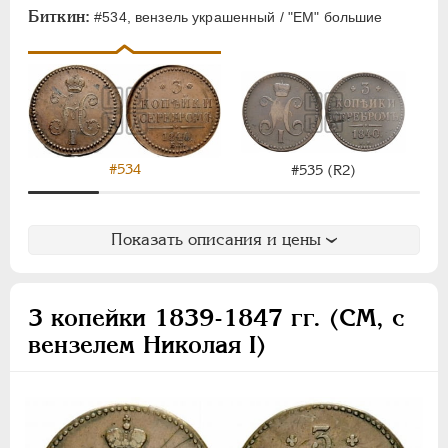
Денежка
Биткин:
#534, вензель украшенный / "ЕМ" большие
Деньга
1/4 копейки
Полушка
Пробные
Памятные и донативные
#534
#535 (R2)
Для Грузии
Для Польши
Показать описания и цены
Русско-Польские
Монетовидные
АЛЕКСАНДР II
1855-1881
3 копейки 1839-1847 гг. (СМ, с
АЛЕКСАНДР III
1881-1894
вензелем Николая I)
НИКОЛАЙ II
1894-1917
ВРЕМЕННОЕ ПРАВ.
1917-1918
ИНОСТРАННЫЕ
1768-1918