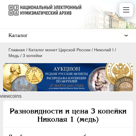
Каталог
Главная
/
Каталог монет Царской России
/
Николай I
/
Медь
/
3 копейки
ПEТР I
1699 - 1725
viewcoins
ЕКАТЕРИНА I
1725-1727
ПЕТР II
1727-1729
Разновидности и цена 3 копейки
АННА ИОАННОВНА
1730-1740
Николая 1 (медь)
ИОАНН АНТОНОВИЧ
1740-1741
ЕЛИЗАВЕТА
1741-1762