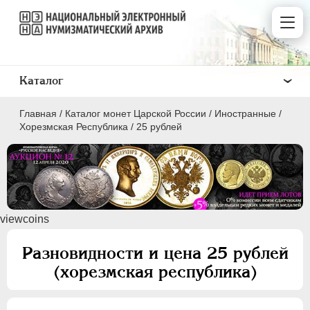
Каталог
Главная
/
Каталог монет Царской России
/
Иностранные
/
Хорезмская Республика
/
25 рублей
ПEТР I
1699 - 1725
viewcoins
ЕКАТЕРИНА I
1725-1727
ПЕТР II
1727-1729
Разновидности и цена 25 рублей
АННА ИОАННОВНА
1730-1740
(хорезмская республика)
ИОАНН АНТОНОВИЧ
1740-1741
ЕЛИЗАВЕТА
1741-1762