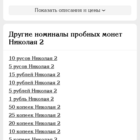
15 рублей
Показать описания и цены
10 рублей
5 рублей
1 рубль
Другие номиналы пробных монет
50 копеек
Николая 2
25 копеек
20 копеек
10 русов Николая 2
15 копеек
5 русов Николая 2
10 копеек
15 рублей Николая 2
5 копеек
10 рублей Николая 2
3 копейки
5 рублей Николая 2
2 копейки
1 рубль Николая 2
1 копейка
50 копеек Николая 2
25 копеек Николая 2
1/2 копейки
20 копеек Николая 2
1/4 копейки
10 копеек Николая 2
Памятные и донативные
5 копеек Николая 2