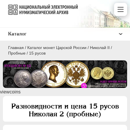
Каталог
Главная
/
Каталог монет Царской России
/
Николай II
/
Пробные
/
15 русов
ПEТР I
1699 - 1725
viewcoins
ЕКАТЕРИНА I
1725-1727
ПЕТР II
1727-1729
Разновидности и цена 15 русов
АННА ИОАННОВНА
1730-1740
Николая 2 (пробные)
ИОАНН АНТОНОВИЧ
1740-1741
ЕЛИЗАВЕТА
1741-1762