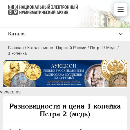
Каталог
Главная
/
Каталог монет Царской России
/
Петр II
/
Медь
/
1 копейка
ПEТР I
1699 - 1725
viewcoins
ЕКАТЕРИНА I
1725-1727
ПЕТР II
1727-1729
Разновидности и цена 1 копейка
Золото
Петра 2 (медь)
Серебро
Медь