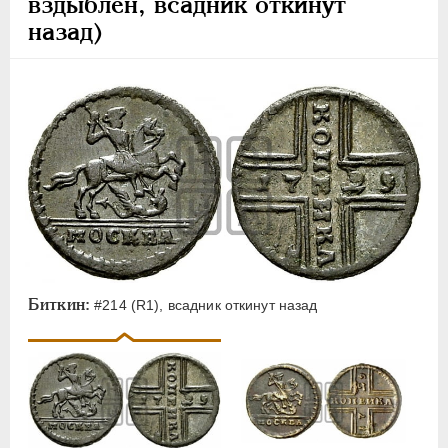
вздыблен, всадник откинут
назад)
Биткин:
#214 (R1), всадник откинут назад