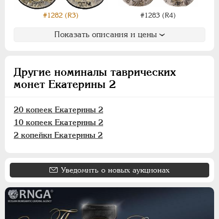
ПАВЕЛ I
1796-1801
АЛЕКСАНДР I
1801-1825
#1282 (R3)
#1283 (R4)
НИКОЛАЙ I
1826-1855
Показать описания и цены
АЛЕКСАНДР II
1855-1881
АЛЕКСАНДР III
1881-1894
НИКОЛАЙ II
1894-1917
Другие номиналы таврических
ВРЕМЕННОЕ ПРАВ.
1917-1918
монет Екатерины 2
ИНОСТРАННЫЕ
1768-1918
20 копеек Екатерины 2
10 копеек Екатерины 2
2 копейки Екатерины 2
Уведомить о новых аукционах