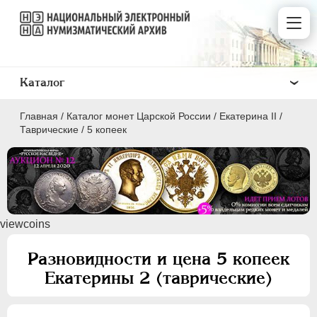
Каталог
Главная
/
Каталог монет Царской России
/
Екатерина II
/
Таврические
/
5 копеек
ПEТР I
1699 - 1725
viewcoins
ЕКАТЕРИНА I
1725-1727
ПЕТР II
1727-1729
Разновидности и цена 5 копеек
АННА ИОАННОВНА
1730-1740
Екатерины 2 (таврические)
ИОАНН АНТОНОВИЧ
1740-1741
ЕЛИЗАВЕТА
1741-1762