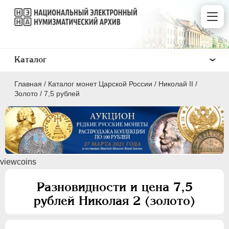
Каталог
Главная
/
Каталог монет Царской России
/
Николай II
/
Золото
/
7,5 рублей
ПEТР I
1699 - 1725
viewcoins
ЕКАТЕРИНА I
1725-1727
ПЕТР II
1727-1729
Разновидности и цена 7,5
АННА ИОАННОВНА
1730-1740
рублей Николая 2 (золото)
ИОАНН АНТОНОВИЧ
1740-1741
ЕЛИЗАВЕТА
1741-1762