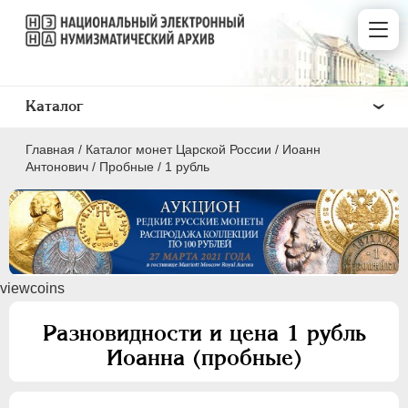
Каталог
Главная
/
Каталог монет Царской России
/
Иоанн
Антонович
/
Пробные
/
1 рубль
ПEТР I
1699 - 1725
viewcoins
ЕКАТЕРИНА I
1725-1727
ПЕТР II
1727-1729
Разновидности и цена 1 рубль
АННА ИОАННОВНА
1730-1740
Иоанна (пробные)
ИОАНН АНТОНОВИЧ
1740-1741
Серебро