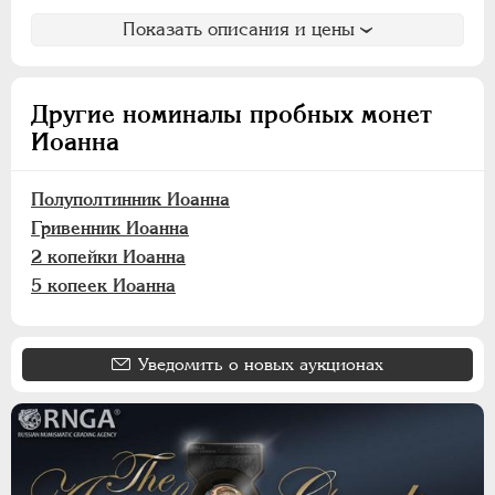
АЛЕКСАНДР III
1881-1894
Показать описания и цены
НИКОЛАЙ II
1894-1917
ВРЕМЕННОЕ ПРАВ.
1917-1918
ИНОСТРАННЫЕ
1768-1918
Другие номиналы пробных монет
Иоанна
Полуполтинник Иоанна
Гривенник Иоанна
2 копейки Иоанна
5 копеек Иоанна
Уведомить о новых аукционах