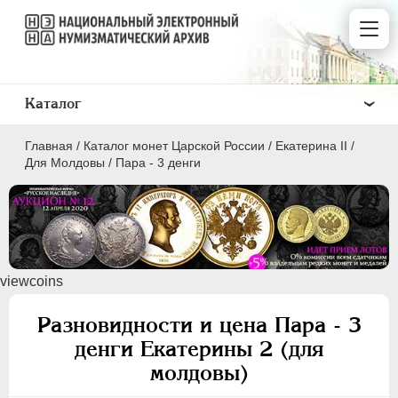
Каталог
Главная
/
Каталог монет Царской России
/
Екатерина II
/
Для Молдовы
/
Пара - 3 денги
ПEТР I
1699 - 1725
viewcoins
ЕКАТЕРИНА I
1725-1727
ПЕТР II
1727-1729
Разновидности и цена Пара - 3
АННА ИОАННОВНА
1730-1740
денги Екатерины 2 (для
ИОАНН АНТОНОВИЧ
1740-1741
молдовы)
ЕЛИЗАВЕТА
1741-1762