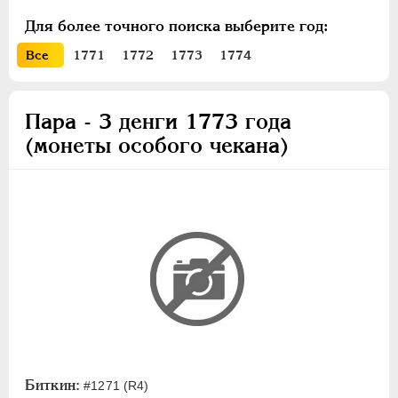
ПЕТР III
1762-1762
Для более точного поиска выберите год:
ЕКАТЕРИНА II
1762-1796
Все
1771
1772
1773
1774
Золото
Серебро
Пара - 3 денги 1773 года
Медь
(монеты особого чекана)
Пробные
Сибирские
Для Молдовы
2 пара - 3 копейки
Пара - 3 денги
Таврические
Монетовидные
ПАВЕЛ I
1796-1801
АЛЕКСАНДР I
1801-1825
Биткин:
#1271 (R4)