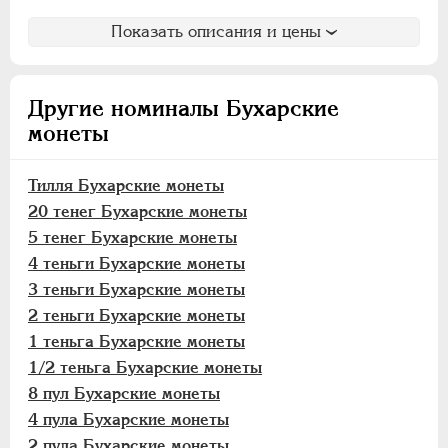
Тилля
Показать описания и цены
20 тенег
10 тенег
5 тенег
Другие номиналы Бухарские
4 теньги
монеты
3 теньги
2 теньги
Тилля Бухарские монеты
1 теньга
20 тенег Бухарские монеты
1/2 теньга
5 тенег Бухарские монеты
8 пул
4 теньги Бухарские монеты
4 пула
3 теньги Бухарские монеты
2 пула
2 теньги Бухарские монеты
Пул
1 теньга Бухарские монеты
1/2 теньга Бухарские монеты
Хивинское ханство
8 пул Бухарские монеты
Хорезмская Республика
4 пула Бухарские монеты
Йеверские монеты
2 пула Бухарские монеты