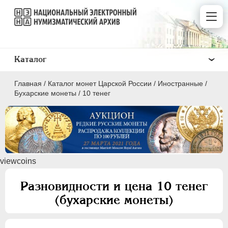
Каталог
Главная
/
Каталог монет Царской России
/
Иностранные
/
Бухарские монеты
/
10 тенег
ПEТР I
1699 - 1725
viewcoins
ЕКАТЕРИНА I
1725-1727
ПЕТР II
1727-1729
Разновидности и цена 10 тенег
АННА ИОАННОВНА
1730-1740
(бухарские монеты)
ИОАНН АНТОНОВИЧ
1740-1741
ЕЛИЗАВЕТА
1741-1762