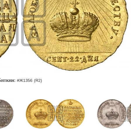
Биткин:
#Ж1356 (R2)