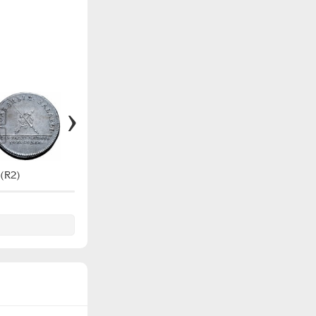
(R2)
#Ж1370 (R3)
#Ж