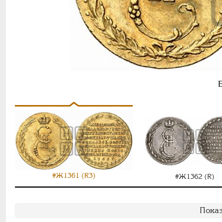
#Ж1361 (R3)
#Ж1362 (R)
Показ