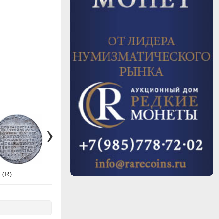
 (R)
#Ж1365 (R2)