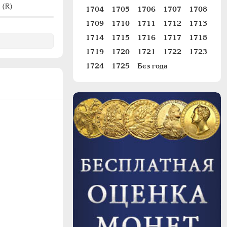
 (R)
#Ж1360 (R2)
1704
1705
1706
1707
1708
1709
1710
1711
1712
1713
1714
1715
1716
1717
1718
1719
1720
1721
1722
1723
1724
1725
Без года