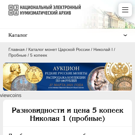
Каталог
Главная
/
Каталог монет Царской России
/
Николай I
/
Пробные
/
5 копеек
ПEТР I
1699 - 1725
viewcoins
ЕКАТЕРИНА I
1725-1727
ПЕТР II
1727-1729
Разновидности и цена 5 копеек
АННА ИОАННОВНА
1730-1740
Николая 1 (пробные)
ИОАНН АНТОНОВИЧ
1740-1741
ЕЛИЗАВЕТА
1741-1762