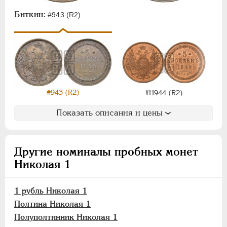
НИКОЛАЙ II
1894-1917
Биткин:
ВРЕМЕННОЕ ПРАВ.
1917-1918
#943 (R2)
ИНОСТРАННЫЕ
1768-1918
#943 (R2)
#Н944 (R2)
Показать описания и цены
Другие номиналы пробных монет
Николая 1
1 рубль Николая 1
Полтина Николая 1
Полуполтинник Николая 1