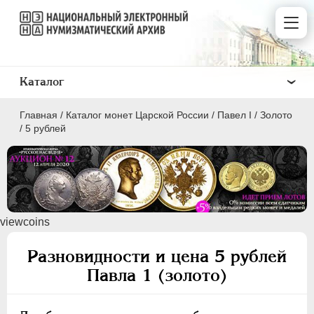
Каталог
Главная
/
Каталог монет Царской России
/
Павел I
/
Золото
/
5 рублей
ПEТР I
1699 - 1725
viewcoins
ЕКАТЕРИНА I
1725-1727
ПЕТР II
1727-1729
Разновидности и цена 5 рублей
АННА ИОАННОВНА
1730-1740
Павла 1 (золото)
ИОАНН АНТОНОВИЧ
1740-1741
ЕЛИЗАВЕТА
1741-1762