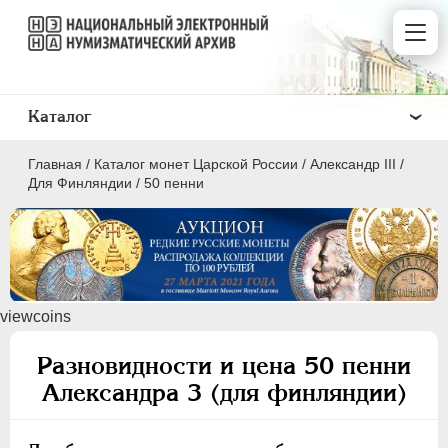
Каталог
Главная
/
Каталог монет Царской России
/
Александр III
/
Для Финляндии
/
50 пенни
ПEТР I
1699 - 1725
viewcoins
ЕКАТЕРИНА I
1725-1727
ПЕТР II
1727-1729
Разновидности и цена 50 пенни
АННА ИОАННОВНА
1730-1740
Александра 3 (для финляндии)
ИОАНН АНТОНОВИЧ
1740-1741
ЕЛИЗАВЕТА
1741-1762