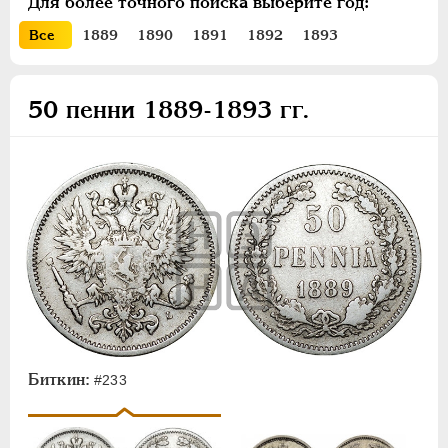
Для более точного поиска выберите год:
ПЕТР III
1762-1762
Все
1889
1890
1891
1892
1893
ЕКАТЕРИНА II
1762-1796
ПАВЕЛ I
1796-1801
АЛЕКСАНДР I
1801-1825
50 пенни 1889-1893 гг.
НИКОЛАЙ I
1826-1855
АЛЕКСАНДР II
1855-1881
АЛЕКСАНДР III
1881-1894
Золото
Серебро
Медь
Памятные и донативные
Пробные
Для Финляндии
Биткин:
#233
20 марок
10 марок