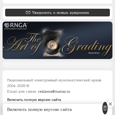
Польские. Город Краков
Французские монеты
Уведомить о новых аукционах
Австрийские дукаты
Германская оккупация 1916
Национальный электронный нумизматический архив
2004-2026 ©
Email для связи:
reklama@numar.ru
Включить полную версию сайта
Правила пользования сайтом
Включить полную версию сайта