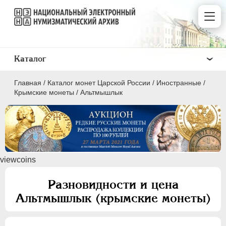
Каталог
Главная
/
Каталог монет Царской России
/
Иностранные
/
Крымские монеты
/
Альтмышлык
ПEТР I
1699 - 1725
viewcoins
ЕКАТЕРИНА I
1725-1727
ПЕТР II
1727-1729
Разновидности и цена
АННА ИОАННОВНА
1730-1740
Альтмышлык (крымские монеты)
ИОАНН АНТОНОВИЧ
1740-1741
ЕЛИЗАВЕТА
1741-1762