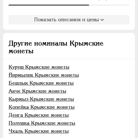
Йирмылик
Бешлык
Акче
Показать описания и цены
Кырмыз
Копейка
Другие номиналы Крымские
Денга
монеты
Полушка
Чхаль
Куруш Крымские монеты
Йирмылик Крымские монеты
Грузинские монеты
Бешлык Крымские монеты
Бухарские монеты
Акче Крымские монеты
Хивинское ханство
Кырмыз Крымские монеты
Хорезмская Республика
Копейка Крымские монеты
Йеверские монеты
Денга Крымские монеты
Ионийские монеты
Полушка Крымские монеты
Польские. Осада Замостья
Чхаль Крымские монеты
Польские. Восстание 1830-1831