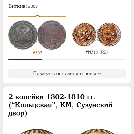
Монетовидные
Биткин:
#307
НИКОЛАЙ I
1826-1855
АЛЕКСАНДР II
1855-1881
АЛЕКСАНДР III
1881-1894
НИКОЛАЙ II
1894-1917
ВРЕМЕННОЕ ПРАВ.
1917-1918
#Н310 (R2)
#307
ИНОСТРАННЫЕ
1768-1918
Показать описания и цены
2 копейки 1802-1810 гг.
(“Кольцевая”, КМ, Сузунский
двор)