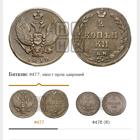
Биткин:
#477, хвост орла широкий
#477
#478 (R)