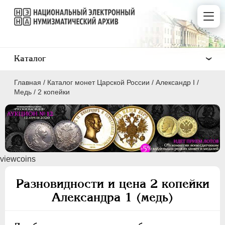
Каталог
Главная
/
Каталог монет Царской России
/
Александр I
/
Медь
/
2 копейки
ПEТР I
1699 - 1725
viewcoins
ЕКАТЕРИНА I
1725-1727
ПЕТР II
1727-1729
Разновидности и цена 2 копейки
АННА ИОАННОВНА
1730-1740
Александра 1 (медь)
ИОАНН АНТОНОВИЧ
1740-1741
ЕЛИЗАВЕТА
1741-1762