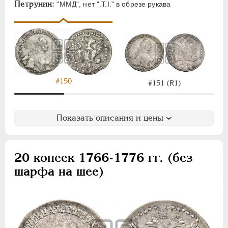
Петрунин:
"ММД", нет ".Т.I." в обрезе рукава
Монетовидные
ПАВЕЛ I
1796-1801
АЛЕКСАНДР I
1801-1825
НИКОЛАЙ I
1826-1855
АЛЕКСАНДР II
1855-1881
#150
#151 (R1)
АЛЕКСАНДР III
1881-1894
НИКОЛАЙ II
1894-1917
ВРЕМЕННОЕ ПРАВ.
1917-1918
Показать описания и цены
ИНОСТРАННЫЕ
1768-1918
20 копеек 1766-1776 гг. (без
шарфа на шее)