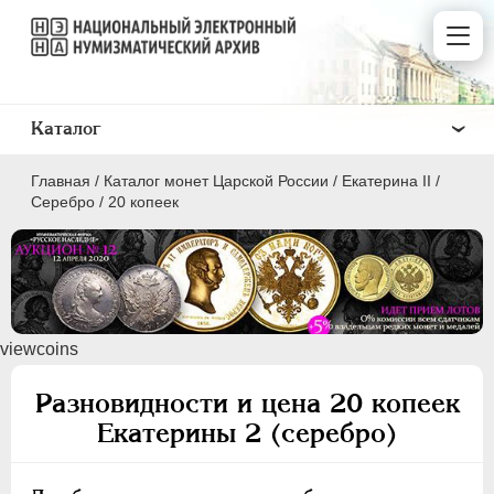
Каталог
Главная
/
Каталог монет Царской России
/
Екатерина II
/
Серебро
/
20 копеек
ПEТР I
1699 - 1725
viewcoins
ЕКАТЕРИНА I
1725-1727
ПЕТР II
1727-1729
Разновидности и цена 20 копеек
АННА ИОАННОВНА
1730-1740
Екатерины 2 (серебро)
ИОАНН АНТОНОВИЧ
1740-1741
ЕЛИЗАВЕТА
1741-1762