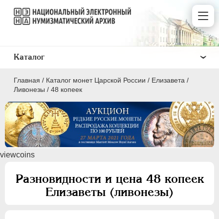
Каталог
Главная
/
Каталог монет Царской России
/
Елизавета
/
Ливонезы
/
48 копеек
ПEТР I
1699 - 1725
viewcoins
ЕКАТЕРИНА I
1725-1727
ПЕТР II
1727-1729
Разновидности и цена 48 копеек
АННА ИОАННОВНА
1730-1740
Елизаветы (ливонезы)
ИОАНН АНТОНОВИЧ
1740-1741
ЕЛИЗАВЕТА
1741-1762