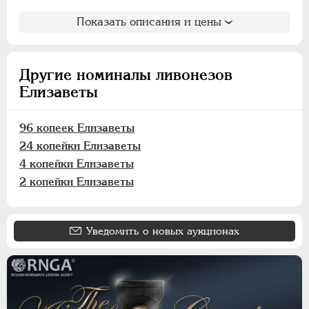
ПАВЕЛ I
1796-1801
АЛЕКСАНДР I
1801-1825
Показать описания и цены
НИКОЛАЙ I
1826-1855
АЛЕКСАНДР II
1855-1881
Другие номиналы ливонезов
АЛЕКСАНДР III
1881-1894
Елизаветы
НИКОЛАЙ II
1894-1917
ВРЕМЕННОЕ ПРАВ.
1917-1918
96 копеек Елизаветы
ИНОСТРАННЫЕ
1768-1918
24 копейки Елизаветы
4 копейки Елизаветы
2 копейки Елизаветы
Уведомить о новых аукционах