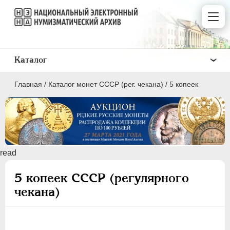
Каталог
Главная
/
Каталог монет СССР (рег. чекана)
/
5 копеек
ПОЛКОПЕЙКИ
read
1 КОПЕЙКА
5 копеек СССР (регулярного
2 КОПЕЙКИ
чекана)
3 КОПЕЙКИ
5 КОПЕЕК
10 КОПЕЕК