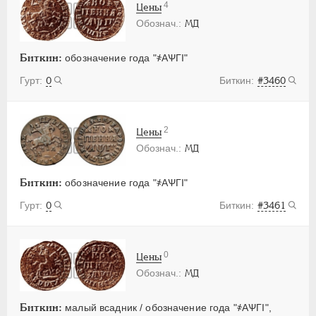
4
Цены
МД
Биткин:
обозначение года "҂АѰГI"
0
#3460
2
Цены
МД
Биткин:
обозначение года "҂АѰГI"
0
#3461
0
Цены
МД
Биткин:
малый всадник / обозначение года "҂АѰГI",