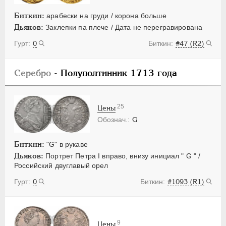
Биткин:
арабески на груди / корона больше
Дьяков:
Заклепки па плече / Дата не перегравирована
0
#47 (R2)
Серебро
- Полуполтинник 1713 года
25
Цены
G
Биткин:
"G" в рукаве
Дьяков:
Портрет Петра I вправо, внизу инициал " G " /
Российский двуглавый орел
0
#1093 (R1)
9
Цены