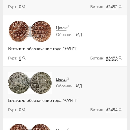
0
#3452
3
Цены
МД
Биткин:
обозначение года "҂АѰГI"
0
#3453
2
Цены
МД
Биткин:
обозначение года "҂АѰГI"
0
#3454
0