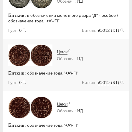
НД
Биткин:
в обозначении монетного двора "Д" - особое /
обозначение года "҂АѰГI"
0
#3012 (R1)
0
Цены
НД
Биткин:
обозначение года "҂АѰГI"
0
#3013 (R1)
1
Цены
НД
Биткин:
обозначение года "҂АѰГI"