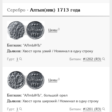
Серебро
- Алтын(ник) 1713 года
0
Цены
Биткин:
"АЛmЫНЪ"
Дьяков:
Хвост орла узкий / Номинал в одну строку
1
#1202 (R3)
0
Цены
Биткин:
"АЛmЫНЪ", большой орел
Дьяков:
Хвост орла широкий / Номинал в одну строку
1
#1201 (R3)