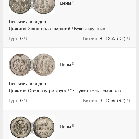
3
Цены
Биткин:
новодел
Дьяков:
Хвост орла широкий / Буквы крупные
0
#Н1255 (R2)
0
Цены
Биткин:
новодел
Дьяков:
Орел внутри круга / " • " указатель номинала
0
#Н1256 (R2)
9
Цены