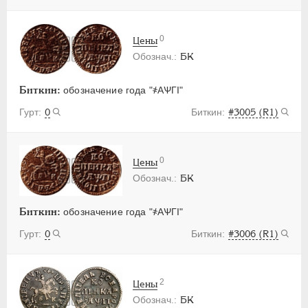
0
Цены
БК
Биткин:
обозначение года "҂АѰГI"
0
#3005 (R1)
0
Цены
БК
Биткин:
обозначение года "҂АѰГI"
0
#3006 (R1)
2
Цены
БК