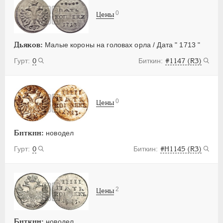
0
Цены
Дьяков:
Малые короны на головах орла / Дата " 1713 "
0
#1147 (R3)
0
Цены
Биткин:
новодел
0
#Н1145 (R3)
2
Цены
Биткин:
новодел