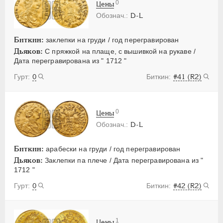
0
Цены
D-L
Биткин:
заклепки на груди / год перегравирован
Дьяков:
С пряжкой на плаще, с вышивкой на рукаве /
Дата перегравирована из " 1712 "
0
#41 (R2)
0
Цены
D-L
Биткин:
арабески на груди / год перегравирован
Дьяков:
Заклепки па плече / Дата перегравирована из "
1712 "
0
#42 (R2)
1
Цены