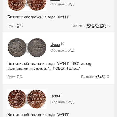
МД
Биткин:
обозначение года "҂АѰГI"
0
#3450 (R2)
10
Цены
МД
Биткин:
обозначение года "҂АѰГI", "КО" между
акантовыми листьями, "...ПОВЕЛIТЕЛЬ..."
0
#3451
3
Цены
МД
Биткин:
обозначение года "҂АѰГI"