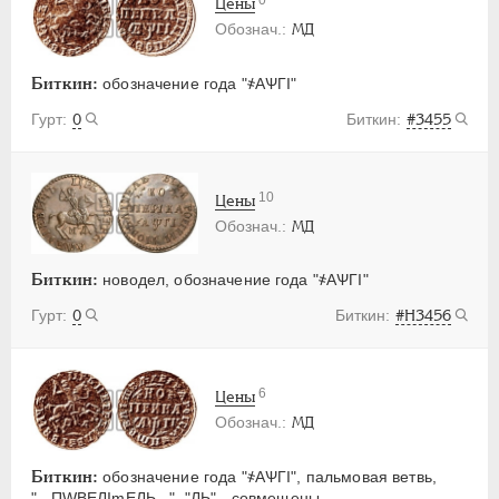
Цены
МД
Биткин:
обозначение года "҂АѰГI"
0
#3455
10
Цены
МД
Биткин:
новодел, обозначение года "҂АѰГI"
0
#Н3456
6
Цены
МД
Биткин:
обозначение года "҂АѰГI", пальмовая ветвь,
"...ПWВЕЛImЕЛЬ...", "ЛЬ" - совмещены