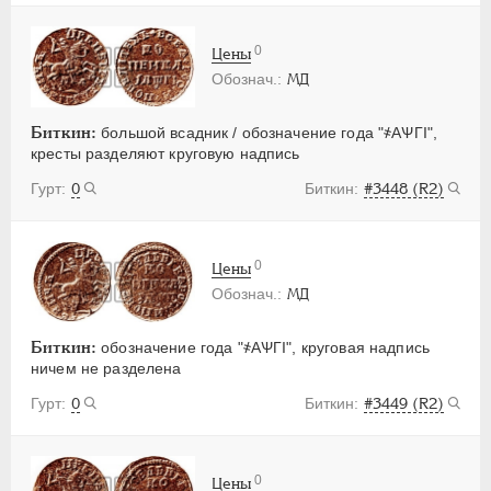
0
Цены
МД
Биткин:
большой всадник / обозначение года "҂АѰГI",
кресты разделяют круговую надпись
0
#3448 (R2)
0
Цены
МД
Биткин:
обозначение года "҂АѰГI", круговая надпись
ничем не разделена
0
#3449 (R2)
0
Цены