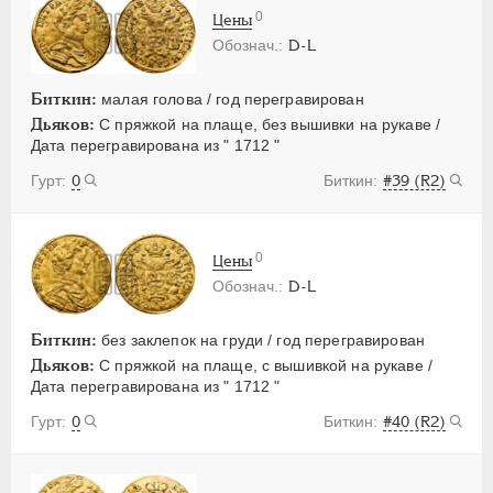
0
Цены
D-L
Биткин:
малая голова / год перегравирован
Дьяков:
С пряжкой на плаще, без вышивки на рукаве /
Дата перегравирована из " 1712 "
0
#39 (R2)
0
Цены
D-L
Биткин:
без заклепок на груди / год перегравирован
Дьяков:
С пряжкой на плаще, с вышивкой на рукаве /
Дата перегравирована из " 1712 "
0
#40 (R2)