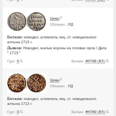
0
Цены
МД
Биткин:
новодел, штемпель лиц. ст. новодельного
алтына 1713 г.
Дьяков:
Новодел, малые короны на головах орла / Дата
" 1713 "
0
#H768 (R3)
0
Цены
МД
Биткин:
новодел, штемпель лиц. ст. новодельного
алтына 1713 г.
0
#H769 (R3)