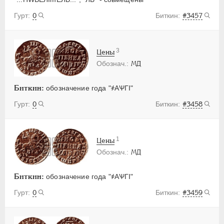
0
#3457
3
Цены
МД
Биткин:
обозначение года "҂АѰГI"
0
#3458
1
Цены
МД
Биткин:
обозначение года "҂АѰГI"
0
#3459