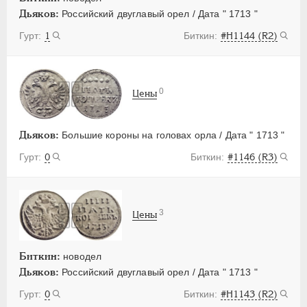
Дьяков:
Российский двуглавый орел / Дата " 1713 "
1
#Н1144 (R2)
0
Цены
Дьяков:
Большие короны на головах орла / Дата " 1713 "
0
#1146 (R3)
3
Цены
Биткин:
новодел
Дьяков:
Российский двуглавый орел / Дата " 1713 "
0
#Н1143 (R2)