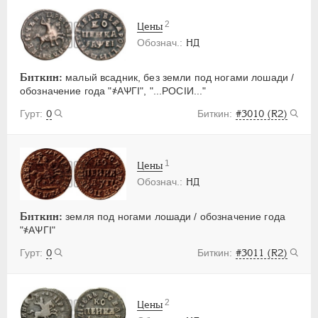
2
Цены
НД
Биткин:
малый всадник, без земли под ногами лошади /
обозначение года "҂АѰГI", "...РОСIИ..."
0
#3010 (R2)
1
Цены
НД
Биткин:
земля под ногами лошади / обозначение года
"҂АѰГI"
0
#3011 (R2)
2
Цены