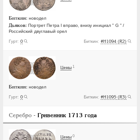
Биткин:
новодел
Дьяков:
Портрет Петра I вправо, внизу инициал " G " /
Российский двуглавый орел
0
#H1094 (R2)
1
Цены
Биткин:
новодел
0
#H1095 (R3)
Серебро
- Гривенник 1713 года
0
Цены