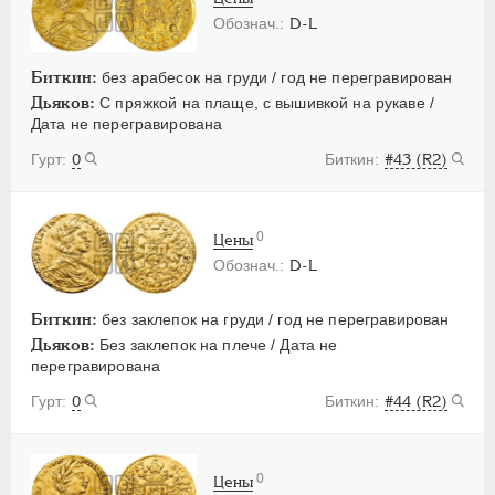
D-L
Биткин:
без арабесок на груди / год не перегравирован
Дьяков:
С пряжкой на плаще, с вышивкой на рукаве /
Дата не перегравирована
0
#43 (R2)
0
Цены
D-L
Биткин:
без заклепок на груди / год не перегравирован
Дьяков:
Без заклепок на плече / Дата не
перегравирована
0
#44 (R2)
0
Цены