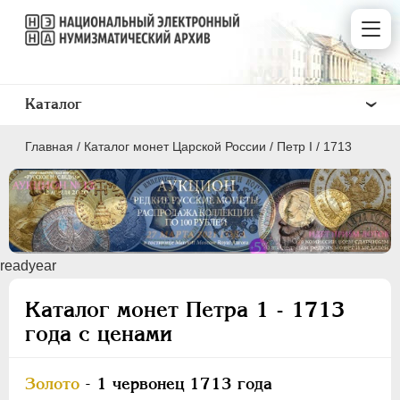
Каталог
Главная
/
Каталог монет Царской России
/
Пeтр I
/
1713
ПEТР I
1699 - 1725
readyear
ЕКАТЕРИНА I
1725-1727
Каталог монет Петра 1 - 1713
ПЕТР II
1727-1729
года с ценами
АННА ИОАННОВНА
1730-1740
ИОАНН АНТОНОВИЧ
1740-1741
Золото
- 1 червонец 1713 года
ЕЛИЗАВЕТА
1741-1762