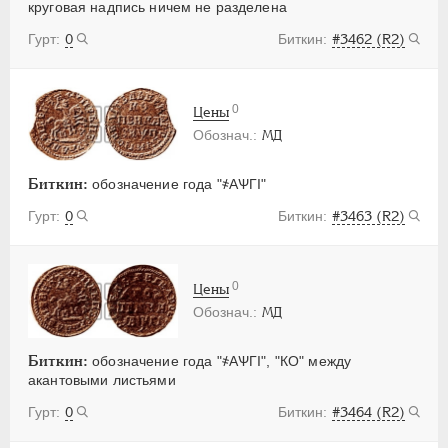
круговая надпись ничем не разделена
0
#3462 (R2)
0
Цены
МД
Биткин:
обозначение года "҂АѰГI"
0
#3463 (R2)
0
Цены
МД
Биткин:
обозначение года "҂АѰГI", "КО" между
акантовыми листьями
0
#3464 (R2)