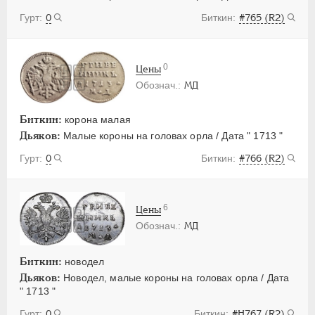
0
#765 (R2)
0
Цены
МД
Биткин:
корона малая
Дьяков:
Малые короны на головах орла / Дата " 1713 "
0
#766 (R2)
6
Цены
МД
Биткин:
новодел
Дьяков:
Новодел, малые короны на головах орла / Дата
" 1713 "
0
#H767 (R2)