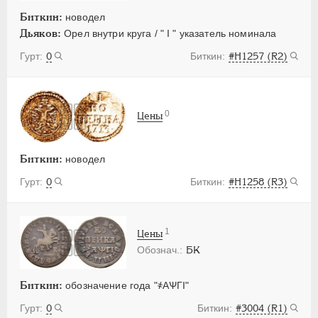
Биткин:
новодел
Дьяков:
Орел внутри круга / " I " указатель номинала
0
#Н1257 (R2)
0
Цены
Биткин:
новодел
0
#Н1258 (R3)
1
Цены
БК
Биткин:
обозначение года "҂АѰГI"
0
#3004 (R1)