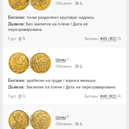
D-L
Биткин:
точки разделяют круговую надпись
Дьяков:
Без заклепок на плече / Дата не
перегравирована
0
#45 (R2)
1
Цены
D-L
Биткин:
арабески на груди / корона меньше
Дьяков:
Заклепки па плече / Дата не перегравирована
0
#46 (R2)
0
Цены
D-L