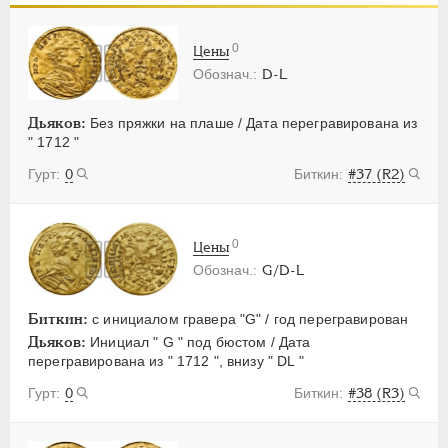
ПЕТР III
1762-1762
ЕКАТЕРИНА II
1762-1796
0
Цены
ПАВЕЛ I
1796-1801
D-L
АЛЕКСАНДР I
1801-1825
НИКОЛАЙ I
1826-1855
Дьяков:
Без пряжки на плаше / Дата перегравирована из
" 1712 "
АЛЕКСАНДР II
1855-1881
0
#37 (R2)
АЛЕКСАНДР III
1881-1894
НИКОЛАЙ II
1894-1917
ВРЕМЕННОЕ ПРАВ.
1917-1918
0
Цены
ИНОСТРАННЫЕ
1768-1918
G/D-L
Биткин:
с инициалом гравера "G" / год перегравирован
Дьяков:
Инициал " G " под бюстом / Дата
перегравирована из " 1712 ", внизу " DL "
0
#38 (R3)