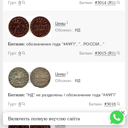
0
#3014 (R1)
1
Цены
НД
Биткин:
обозначение года "҂АѰГI", "...РОССIИ..."
0
#3015 (R1)
3
Цены
НД
Биткин:
"НД" не разделены / обозначение года "҂АѰГI"
0
#3016
Включить полную версию сайта
0
Цены