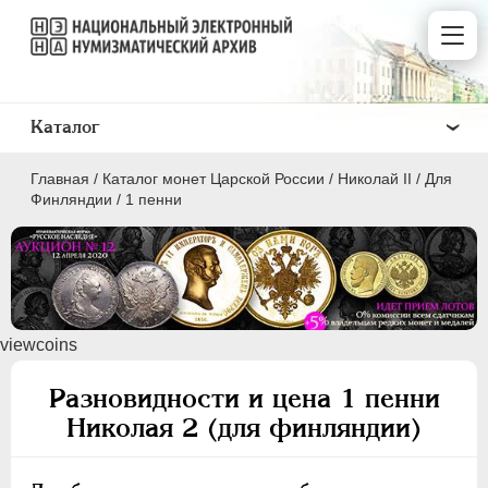
Каталог
Главная
/
Каталог монет Царской России
/
Николай II
/
Для
Финляндии
/
1 пенни
ПEТР I
1699 - 1725
viewcoins
ЕКАТЕРИНА I
1725-1727
ПЕТР II
1727-1729
Разновидности и цена 1 пенни
АННА ИОАННОВНА
1730-1740
Николая 2 (для финляндии)
ИОАНН АНТОНОВИЧ
1740-1741
ЕЛИЗАВЕТА
1741-1762