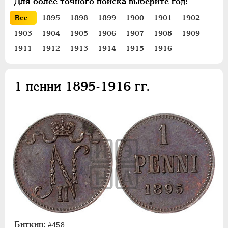
Для более точного поиска выберите год:
ПЕТР III
1762-1762
Все
1895
1898
1899
1900
1901
1902
ЕКАТЕРИНА II
1762-1796
1903
1904
1905
1906
1907
1908
1909
ПАВЕЛ I
1796-1801
АЛЕКСАНДР I
1801-1825
1911
1912
1913
1914
1915
1916
НИКОЛАЙ I
1826-1855
АЛЕКСАНДР II
1855-1881
1 пенни 1895-1916 гг.
АЛЕКСАНДР III
1881-1894
НИКОЛАЙ II
1894-1917
Золото
Серебро
Медь
Пробные
Памятные и донативные
Для Финляндии
20 марок
Биткин:
#458