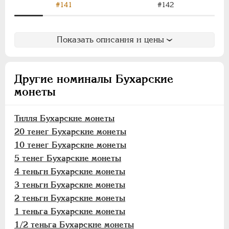
Тилля
#141
#142
20 тенег
10 тенег
Показать описания и цены
5 тенег
4 теньги
3 теньги
Другие номиналы Бухарские
2 теньги
монеты
1 теньга
1/2 теньга
Тилля Бухарские монеты
8 пул
20 тенег Бухарские монеты
10 тенег Бухарские монеты
4 пула
5 тенег Бухарские монеты
2 пула
4 теньги Бухарские монеты
Пул
3 теньги Бухарские монеты
Хивинское ханство
2 теньги Бухарские монеты
Хорезмская Республика
1 теньга Бухарские монеты
Йеверские монеты
1/2 теньга Бухарские монеты