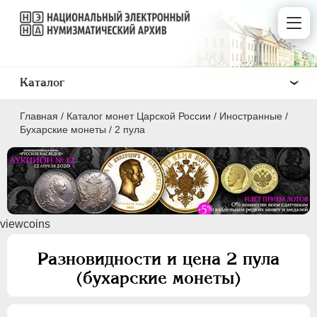
Каталог
Главная
/
Каталог монет Царской России
/
Иностранные
/
Бухарские монеты
/
2 пула
ПEТР I
1699 - 1725
viewcoins
ЕКАТЕРИНА I
1725-1727
ПЕТР II
1727-1729
Разновидности и цена 2 пула
АННА ИОАННОВНА
1730-1740
(бухарские монеты)
ИОАНН АНТОНОВИЧ
1740-1741
ЕЛИЗАВЕТА
1741-1762