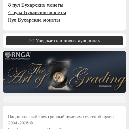
8 пул Бухарские монеты
Ионийские монеты
4 пула Бухарские монеты
Польские. Осада Замостья
Пул Бухарские монеты
Польские. Восстание 1830-1831
Польские. Город Краков
Французские монеты
Уведомить о новых аукционах
Австрийские дукаты
Германская оккупация 1916
Национальный электронный нумизматический архив
2004-2026 ©