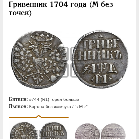
Гривенник 1704 года (М без
точек)
Биткин:
#744 (R1), орел больше
Дьяков:
Корона без жемчуга / "‹ М ›"