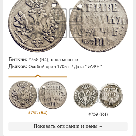
Биткин:
#758 (R4), орел меньше
Дьяков:
Особый орел 1705 г. / Дата " ҂АΨЕ "
#758 (R4)
#759 (R4)
Показать описания и цены