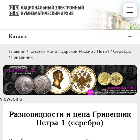
Каталог
Главная
/
Каталог монет Царской России
/
Пeтр I
/
Серебро
/
Гривенник
ПEТР I
1699 - 1725
viewcoins
Золото
Серебро
Разновидности и цена Гривенник
Петра 1 (серебро)
1 рубль
Полтина