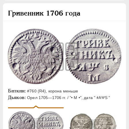
Гривенник 1706 года
Биткин:
#760 (R4), корона меньше
Дьяков:
Орел 1705—1706 гг. / "• М •", дата " ҂АΨS "