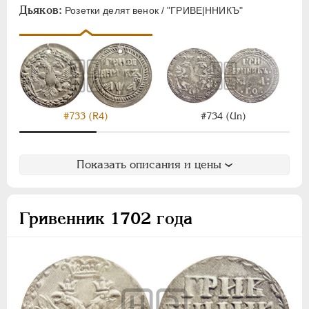
ЕЛИЗАВЕТА
1741-1762
Дьяков:
Розетки делят венок / "ГРИВЕ|ННИКЪ"
ПЕТР III
1762-1762
ЕКАТЕРИНА II
1762-1796
ПАВЕЛ I
1796-1801
АЛЕКСАНДР I
1801-1825
НИКОЛАЙ I
1826-1855
АЛЕКСАНДР II
1855-1881
#733 (R4)
#734 (Un)
АЛЕКСАНДР III
1881-1894
НИКОЛАЙ II
1894-1917
Показать описания и цены
ВРЕМЕННОЕ ПРАВ.
1917-1918
ИНОСТРАННЫЕ
1768-1918
Гривенник 1702 года