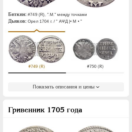
Биткин:
#749 (R), ".M." между точками
Дьяков:
Орел 1704 г. / " АΨД |• М • "
#749 (R)
#750 (R)
Показать описания и цены
Гривенник 1705 года