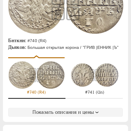
Биткин:
#740 (R4)
Дьяков:
Большая открытая корона / "ГРИВ |ЕННИК |Ъ"
#740 (R4)
#741 (Un)
Показать описания и цены