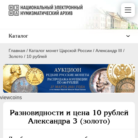
Каталог
Главная
/
Каталог монет Царской России
/
Александр III
/
Золото
/
10 рублей
ПEТР I
1699 - 1725
viewcoins
ЕКАТЕРИНА I
1725-1727
ПЕТР II
1727-1729
Разновидности и цена 10 рублей
АННА ИОАННОВНА
1730-1740
Александра 3 (золото)
ИОАНН АНТОНОВИЧ
1740-1741
ЕЛИЗАВЕТА
1741-1762