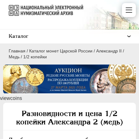
Каталог
Главная
/
Каталог монет Царской России
/
Александр II
/
Медь
/
1/2 копейки
ПEТР I
1699 - 1725
viewcoins
ЕКАТЕРИНА I
1725-1727
ПЕТР II
1727-1729
Разновидности и цена 1/2
АННА ИОАННОВНА
1730-1740
копейки Александра 2 (медь)
ИОАНН АНТОНОВИЧ
1740-1741
ЕЛИЗАВЕТА
1741-1762