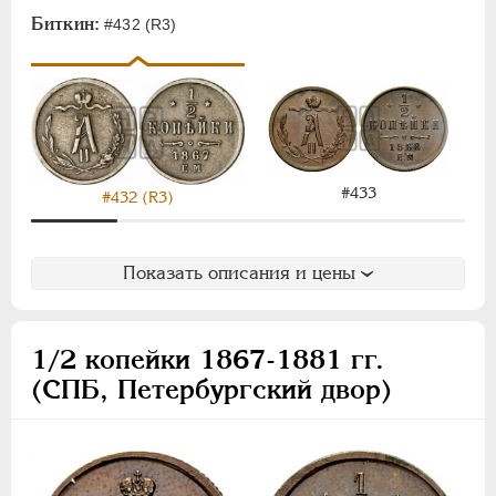
1/4 копейки
Биткин:
#432 (R3)
Полушка
Памятные и донативные
Пробные
Для Финляндии
АЛЕКСАНДР III
1881-1894
#433
#432 (R3)
НИКОЛАЙ II
1894-1917
ВРЕМЕННОЕ ПРАВ.
1917-1918
Показать описания и цены
ИНОСТРАННЫЕ
1768-1918
1/2 копейки 1867-1881 гг.
(СПБ, Петербургский двор)