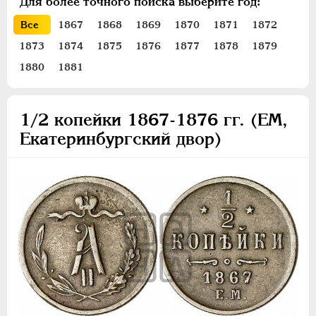
Для более точного поиска выберите год:
ПЕТР III
1762-1762
Все
1867
1868
1869
1870
1871
1872
ЕКАТЕРИНА II
1762-1796
1873
1874
1875
1876
1877
1878
1879
ПАВЕЛ I
1796-1801
АЛЕКСАНДР I
1801-1825
1880
1881
НИКОЛАЙ I
1826-1855
АЛЕКСАНДР II
1855-1881
1/2 копейки 1867-1876 гг. (ЕМ,
Золото
Екатеринбургский двор)
Серебро
Медь
5 копеек
3 копейки
2 копейки
1 копейка
1/2 копейки
Денежка