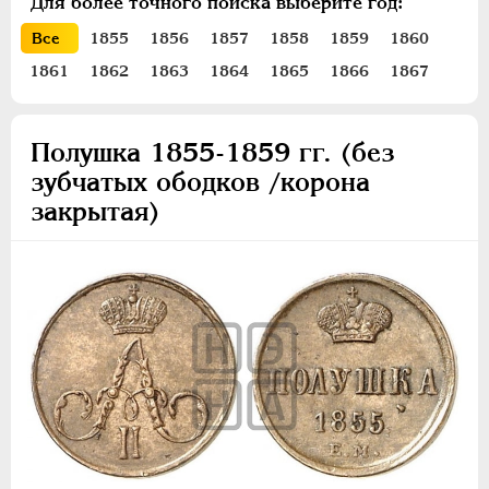
Для более точного поиска выберите год:
ПЕТР III
1762-1762
Все
1855
1856
1857
1858
1859
1860
ЕКАТЕРИНА II
1762-1796
1861
1862
1863
1864
1865
1866
1867
ПАВЕЛ I
1796-1801
АЛЕКСАНДР I
1801-1825
НИКОЛАЙ I
1826-1855
Полушка 1855-1859 гг. (без
АЛЕКСАНДР II
1855-1881
зубчатых ободков /корона
Золото
закрытая)
Серебро
Медь
5 копеек
3 копейки
2 копейки
1 копейка
1/2 копейки
Денежка