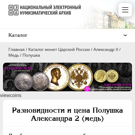
Каталог
Главная
/
Каталог монет Царской России
/
Александр II
/
Медь
/
Полушка
ПEТР I
1699 - 1725
viewcoins
ЕКАТЕРИНА I
1725-1727
ПЕТР II
1727-1729
Разновидности и цена Полушка
АННА ИОАННОВНА
1730-1740
Александра 2 (медь)
ИОАНН АНТОНОВИЧ
1740-1741
ЕЛИЗАВЕТА
1741-1762