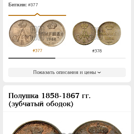
1/4 копейки
Биткин:
#377
Полушка
Памятные и донативные
Пробные
Для Финляндии
АЛЕКСАНДР III
1881-1894
#377
#378
НИКОЛАЙ II
1894-1917
ВРЕМЕННОЕ ПРАВ.
1917-1918
Показать описания и цены
ИНОСТРАННЫЕ
1768-1918
Полушка 1858-1867 гг.
(зубчатый ободок)