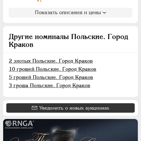
Хорезмская Республика
Показать описания и цены
Йеверские монеты
Ионийские монеты
Польские. Осада Замостья
Другие номиналы Польские. Город
Польские. Восстание 1830-1831
Краков
Польские. Город Краков
2 злотых Польские. Город Краков
2 злотых
10 грошей Польские. Город Краков
1 злотый
5 грошей Польские. Город Краков
10 грошей
3 гроша Польские. Город Краков
5 грошей
3 гроша
Уведомить о новых аукционах
Французские монеты
Австрийские дукаты
Германская оккупация 1916