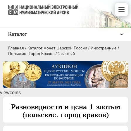
Каталог
Главная
/
Каталог монет Царской России
/
Иностранные
/
Польские. Город Краков
/
1 злотый
ПEТР I
1699 - 1725
viewcoins
ЕКАТЕРИНА I
1725-1727
ПЕТР II
1727-1729
Разновидности и цена 1 злотый
АННА ИОАННОВНА
1730-1740
(польские. город краков)
ИОАНН АНТОНОВИЧ
1740-1741
ЕЛИЗАВЕТА
1741-1762