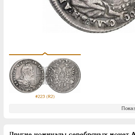
#223 (R2)
Показ
Другие номиналы серебряных монет 