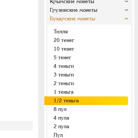
Крымские монеты
Грузинские монеты
Бухарские монеты
Тилля
20 тенег
10 тенег
5 тенег
4 теньги
3 теньги
2 теньги
1 теньга
1/2 теньга
8 пул
4 пула
2 пула
Пул