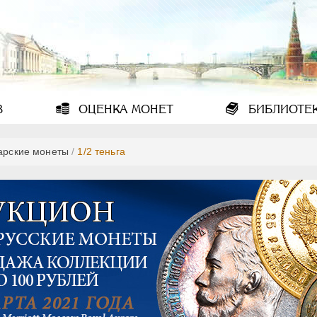
В
ОЦЕНКА
МОНЕТ
БИБЛИОТЕ
арские монеты
/
1/2 теньга