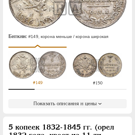
Биткин:
#149, корона меньше / корона широкая
#149
#150
Показать описания и цены
5 копеек 1832-1845 гг. (орел