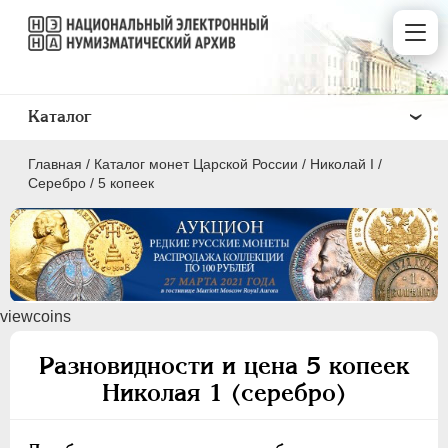
Каталог
Главная
/
Каталог монет Царской России
/
Николай I
/
Серебро
/
5 копеек
ПEТР I
1699 - 1725
viewcoins
ЕКАТЕРИНА I
1725-1727
ПЕТР II
1727-1729
Разновидности и цена 5 копеек
АННА ИОАННОВНА
1730-1740
Николая 1 (серебро)
ИОАНН АНТОНОВИЧ
1740-1741
ЕЛИЗАВЕТА
1741-1762