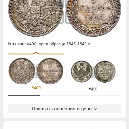
Биткин:
#400, орел образца 1846-1849 гг.
#400
#401
Показать описания и цены