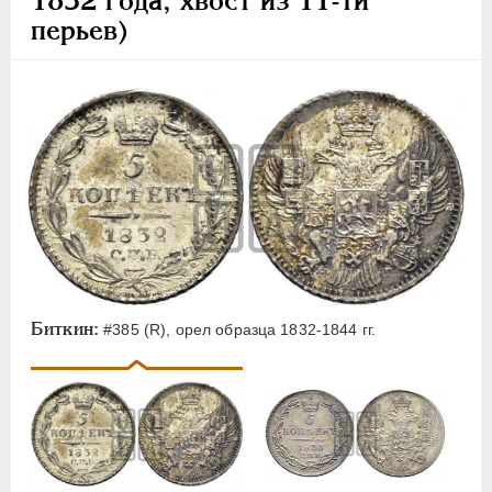
1832 года, хвост из 11-ти
перьев)
Биткин:
#385 (R), орел образца 1832-1844 гг.