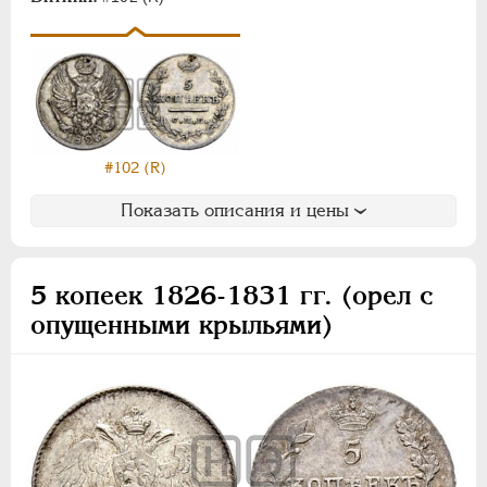
1/16 фунта
Медь
Пробные
Памятные и донативные
Для Грузии
#102 (R)
Для Польши
Русско-Польские
Показать описания и цены
Монетовидные
АЛЕКСАНДР II
1855-1881
5 копеек 1826-1831 гг. (орел с
АЛЕКСАНДР III
1881-1894
опущенными крыльями)
НИКОЛАЙ II
1894-1917
ВРЕМЕННОЕ ПРАВ.
1917-1918
ИНОСТРАННЫЕ
1768-1918