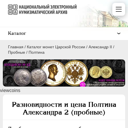
Каталог
Главная
/
Каталог монет Царской России
/
Александр II
/
Пробные
/
Полтина
ПEТР I
1699 - 1725
viewcoins
ЕКАТЕРИНА I
1725-1727
ПЕТР II
1727-1729
Разновидности и цена Полтина
АННА ИОАННОВНА
1730-1740
Александра 2 (пробные)
ИОАНН АНТОНОВИЧ
1740-1741
ЕЛИЗАВЕТА
1741-1762