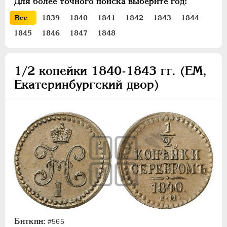
Для более точного поиска выберите год:
ПЕТР III
1762-1762
Все
1839
1840
1841
1842
1843
1844
ЕКАТЕРИНА II
1762-1796
1845
1846
1847
1848
ПАВЕЛ I
1796-1801
АЛЕКСАНДР I
1801-1825
НИКОЛАЙ I
1826-1855
1/2 копейки 1840-1843 гг. (ЕМ,
Платина
Екатеринбургский двор)
Золото
Серебро
Медь
10 копеек
5 копеек
3 копейки
2 копейки
1 копейка
1/2 копейки
Биткин:
#565