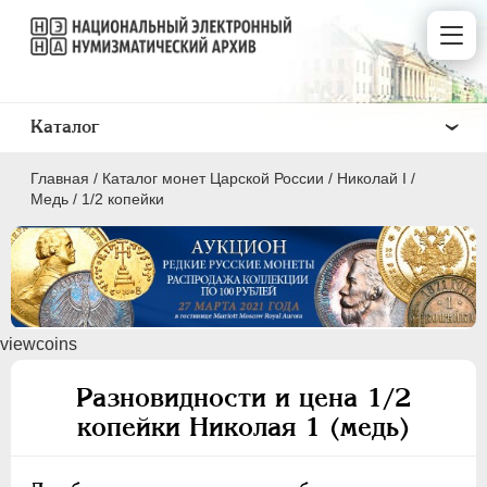
Каталог
Главная
/
Каталог монет Царской России
/
Николай I
/
Медь
/
1/2 копейки
ПEТР I
1699 - 1725
viewcoins
ЕКАТЕРИНА I
1725-1727
ПЕТР II
1727-1729
Разновидности и цена 1/2
АННА ИОАННОВНА
1730-1740
копейки Николая 1 (медь)
ИОАНН АНТОНОВИЧ
1740-1741
ЕЛИЗАВЕТА
1741-1762