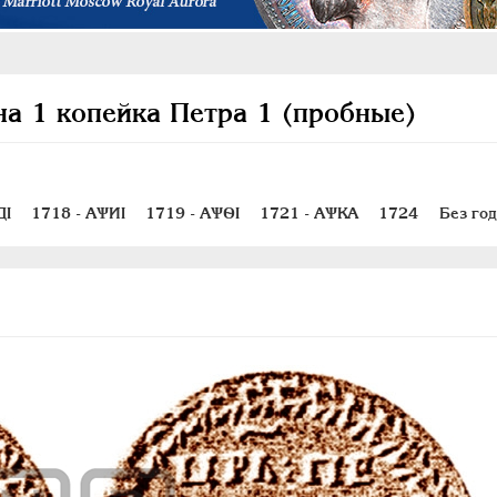
на 1 копейка Петра 1 (пробные)
ДI
1718 - АѰИI
1719 - АѰѲI
1721 - АѰКА
1724
Без го