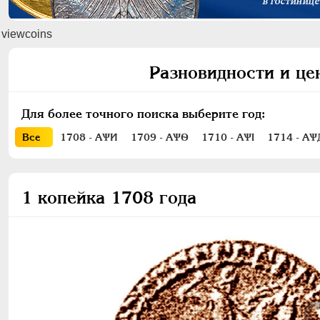
viewcoins
Разновидности и це
Для более точного поиска выберите год:
Все
1708 - АѰИ
1709 - АѰѲ
1710 - АѰI
1714 - АѰ
1 копейка 1708 года