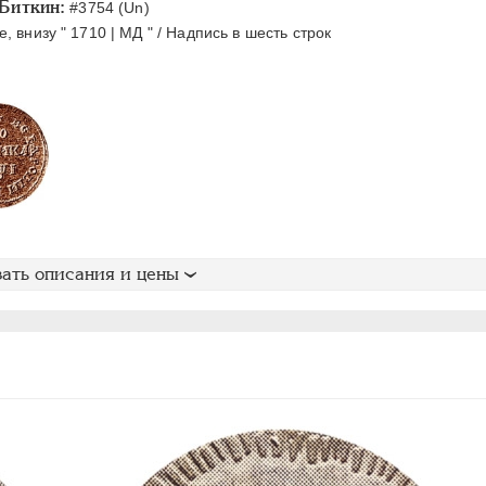
Биткин:
#3754 (Un)
, внизу " 1710 | МД " / Надпись в шесть строк
ать описания и цены