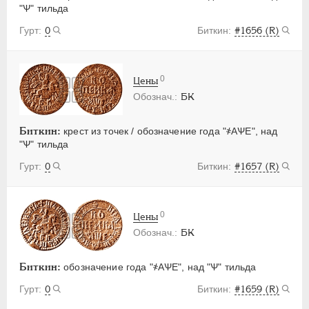
"Ѱ" тильда
0
#1656 (R)
0
Цены
БК
Биткин:
крест из точек / обозначение года "҂АѰЕ", над
"Ѱ" тильда
0
#1657 (R)
0
Цены
БК
Биткин:
обозначение года "҂АѰЕ", над "Ѱ" тильда
0
#1659 (R)