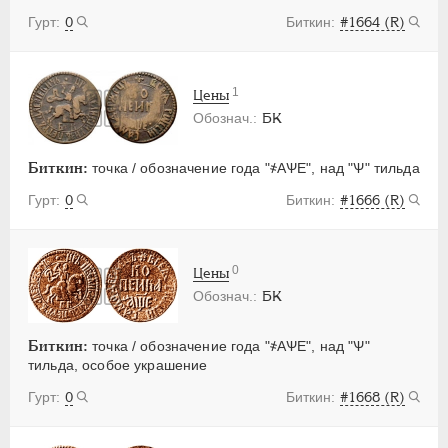
0
#1664 (R)
1
Цены
БК
Биткин:
точка / обозначение года "҂АѰЕ", над "Ѱ" тильда
0
#1666 (R)
0
Цены
БК
Биткин:
точка / обозначение года "҂АѰЕ", над "Ѱ"
тильда, особое украшение
0
#1668 (R)