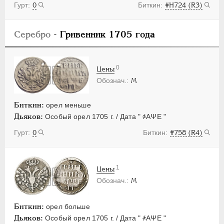
0
#H724 (R3)
Серебро
- Гривенник 1705 года
0
Цены
М
Биткин:
орел меньше
Дьяков:
Особый орел 1705 г. / Дата " ҂АΨЕ "
0
#758 (R4)
1
Цены
М
Биткин:
орел больше
Дьяков:
Особый орел 1705 г. / Дата " ҂АΨЕ "