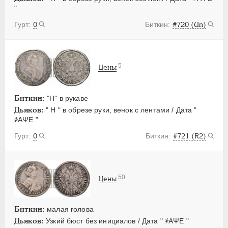
"
0
#720 (Un)
5
Цены
Биткин:
"H" в рукаве
Дьяков:
" Н " в обрезе руки, венок с лентами / Дата "
҂АΨЕ "
0
#721 (R2)
50
Цены
Биткин:
малая голова
Дьяков:
Узкий бюст без инициалов / Дата " ҂АΨЕ "