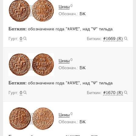
0
Цены
БК
Биткин:
обозначение года "҂АѰЕ", над "Ѱ" тильда
0
#1669 (R)
0
Цены
БК
Биткин:
обозначение года "҂АѰЕ", над "Ѱ" тильда
0
#1670 (R)
0
Цены
БК