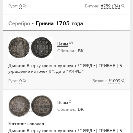
0
#759 (R4)
Серебро
- Гривна 1705 года
49
Цены
БК
Дьяков:
Вверху крест отсутствует / " ЯΨД • | ГРИВНЯ | Б
украшение из точек К ", дата " ҂ЯΨЕ "
0
#1099
2
Цены
БК
Биткин:
новодел
Дьяков:
Вверху крест отсутствует / " ЯΨД • | ГРИВНЯ | Б