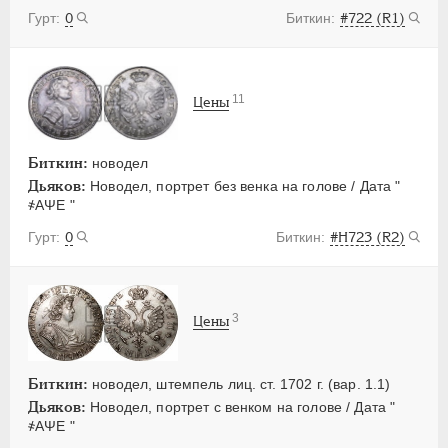
0
#722 (R1)
11
Цены
Биткин:
новодел
Дьяков:
Новодел, портрет без венка на голове / Дата "
҂АΨЕ "
0
#H723 (R2)
3
Цены
Биткин:
новодел, штемпель лиц. ст. 1702 г. (вар. 1.1)
Дьяков:
Новодел, портрет с венком на голове / Дата "
҂АΨЕ "