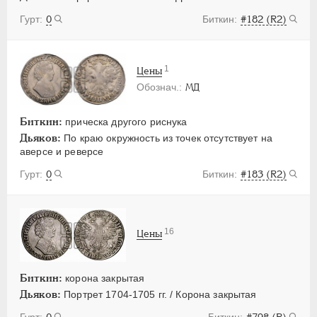
0
#182 (R2)
1
Цены
МД
Биткин:
прическа другого риснука
Дьяков:
По краю окружность из точек отсутствует на
аверсе и реверсе
0
#183 (R2)
16
Цены
Биткин:
корона закрытая
Дьяков:
Портрет 1704-1705 гг. / Корона закрытая
0
#798 (R)