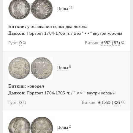
11
Цены
Биткин:
у основания венка два локона
Дьяков:
Портрет 1704-1705 гг. / Без " • • " внутри короны
0
#552 (R3)
6
Цены
Биткин:
новодел
Дьяков:
Портрет 1704-1705 гг. / " × × " внутри короны
0
#H553 (R2)
2
Цены