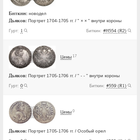
Биткин:
новодел
Дьяков:
Портрет 1704-1705 гг. / " × × " внутри короны
1
#H554 (R2)
17
Цены
Дьяков:
Портрет 1705-1706 гг. / " - - " внутри короны
0
#559 (R1)
0
Цены
Дьяков:
Портрет 1705-1706 гг. / Особый орел