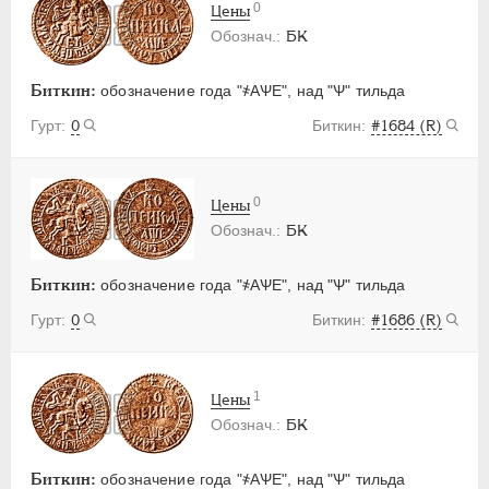
0
Цены
БК
Биткин:
обозначение года "҂АѰЕ", над "Ѱ" тильда
0
#1684 (R)
0
Цены
БК
Биткин:
обозначение года "҂АѰЕ", над "Ѱ" тильда
0
#1686 (R)
1
Цены
БК
Биткин:
обозначение года "҂АѰЕ", над "Ѱ" тильда