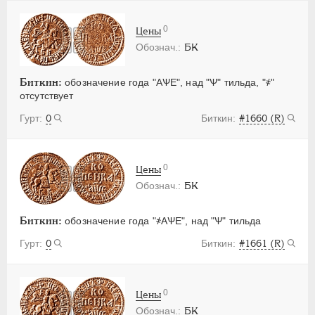
0
Цены
БК
Биткин:
обозначение года "АѰЕ", над "Ѱ" тильда, "҂"
отсутствует
0
#1660 (R)
0
Цены
БК
Биткин:
обозначение года "҂АѰЕ", над "Ѱ" тильда
0
#1661 (R)
0
Цены
БК