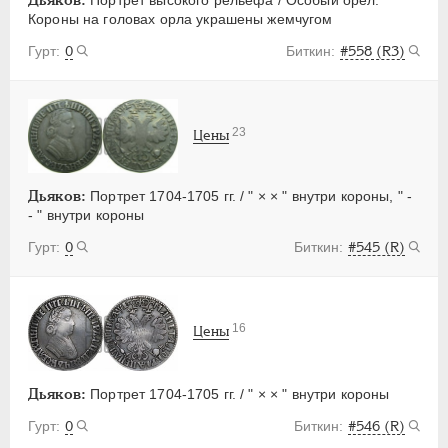
Короны на головах орла украшены жемчугом
0
#558 (R3)
23
Цены
Дьяков:
Портрет 1704-1705 гг. / " × × " внутри короны, " -
- " внутри короны
0
#545 (R)
16
Цены
Дьяков:
Портрет 1704-1705 гг. / " × × " внутри короны
0
#546 (R)