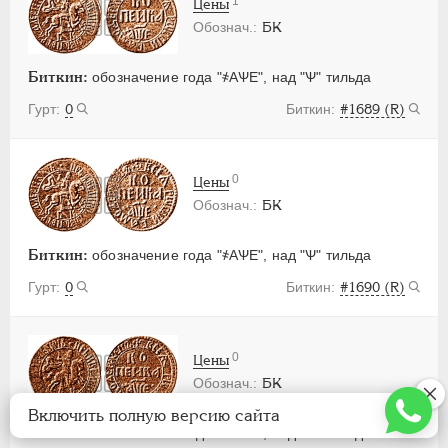
1
Цены
БК
Биткин:
обозначение года "҂АѰЕ", над "Ѱ" тильда
0
#1689 (R)
0
Цены
БК
Биткин:
обозначение года "҂АѰЕ", над "Ѱ" тильда
0
#1690 (R)
0
Цены
БК
Включить полную версию сайта
Биткин:
обозначение года "҂АѰЕ", над "Ѱ" тильда