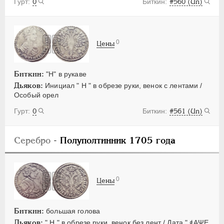
0
#560 (Un)
0
Цены
Биткин:
"H" в рукаве
Дьяков:
Инициал " Н " в обрезе руки, венок с лентами /
Особый орел
0
#561 (Un)
Серебро
- Полуполтинник 1705 года
0
Цены
Биткин:
большая голова
Дьяков:
" Н " в обрезе руки, венок без лент / Дата " ҂АΨЕ