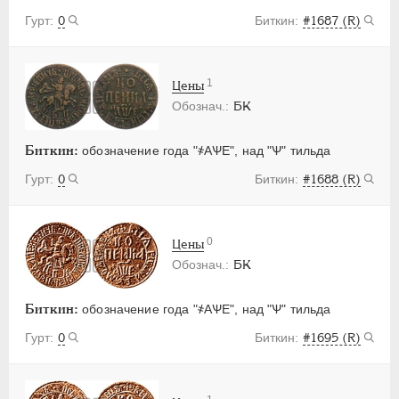
0
#1687 (R)
1
Цены
БК
Биткин:
обозначение года "҂АѰЕ", над "Ѱ" тильда
0
#1688 (R)
0
Цены
БК
Биткин:
обозначение года "҂АѰЕ", над "Ѱ" тильда
0
#1695 (R)