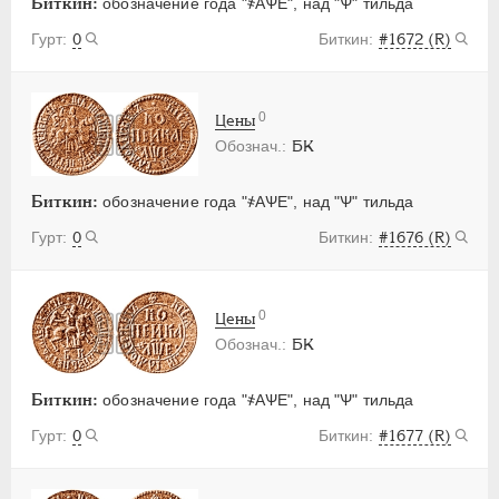
Биткин:
обозначение года "҂АѰЕ", над "Ѱ" тильда
0
#1672 (R)
0
Цены
БК
Биткин:
обозначение года "҂АѰЕ", над "Ѱ" тильда
0
#1676 (R)
0
Цены
БК
Биткин:
обозначение года "҂АѰЕ", над "Ѱ" тильда
0
#1677 (R)