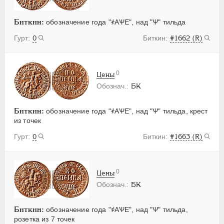
Биткин:
обозначение года "҂АѰЕ", над "Ѱ" тильда
0
#1662 (R)
0
Цены
БК
Биткин:
обозначение года "҂АѰЕ", над "Ѱ" тильда, крест
из точек
0
#1663 (R)
0
Цены
БК
Биткин:
обозначение года "҂АѰЕ", над "Ѱ" тильда,
розетка из 7 точек