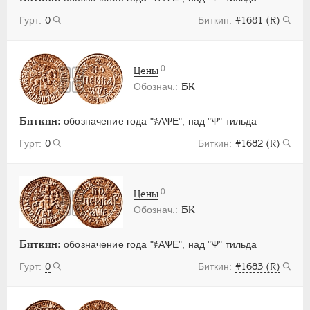
0
#1681 (R)
0
Цены
БК
Биткин:
обозначение года "҂АѰЕ", над "Ѱ" тильда
0
#1682 (R)
0
Цены
БК
Биткин:
обозначение года "҂АѰЕ", над "Ѱ" тильда
0
#1683 (R)