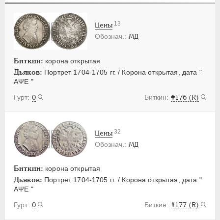
ПЕТР III
1762-1762
ЕКАТЕРИНА II
1762-1796
13
Цены
ПАВЕЛ I
1796-1801
МД
АЛЕКСАНДР I
1801-1825
НИКОЛАЙ I
1826-1855
Биткин:
корона открытая
Дьяков:
Портрет 1704-1705 гг. / Корона открытая, дата "
АЛЕКСАНДР II
1855-1881
АΨЕ "
АЛЕКСАНДР III
1881-1894
0
#176 (R)
НИКОЛАЙ II
1894-1917
ВРЕМЕННОЕ ПРАВ.
1917-1918
ИНОСТРАННЫЕ
1768-1918
32
Цены
МД
Биткин:
корона открытая
Дьяков:
Портрет 1704-1705 гг. / Корона открытая, дата "
АΨЕ "
0
#177 (R)