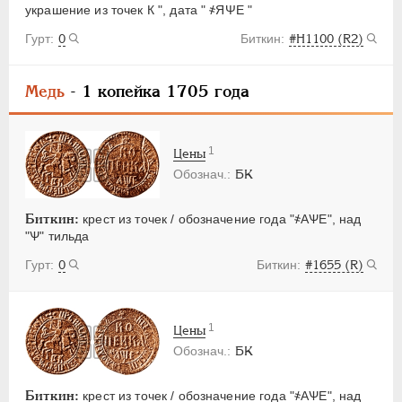
украшение из точек К ", дата " ҂ЯΨЕ "
0
#Н1100 (R2)
Медь
- 1 копейка 1705 года
1
Цены
БК
Биткин:
крест из точек / обозначение года "҂АѰЕ", над
"Ѱ" тильда
0
#1655 (R)
1
Цены
БК
Биткин:
крест из точек / обозначение года "҂АѰЕ", над