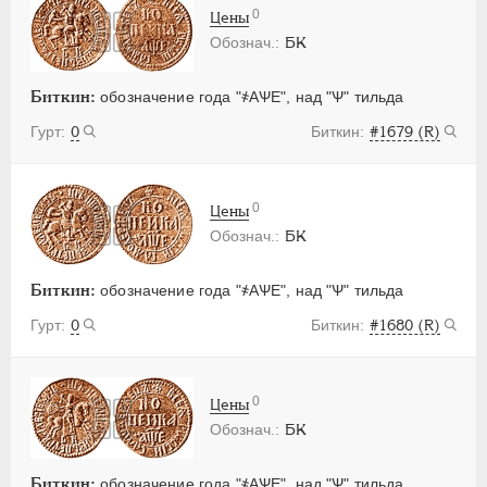
0
Цены
БК
Биткин:
обозначение года "҂АѰЕ", над "Ѱ" тильда
0
#1679 (R)
0
Цены
БК
Биткин:
обозначение года "҂АѰЕ", над "Ѱ" тильда
0
#1680 (R)
0
Цены
БК
Биткин:
обозначение года "҂АѰЕ", над "Ѱ" тильда