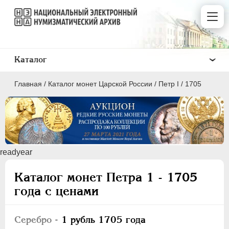
Каталог
Главная
/
Каталог монет Царской России
/
Пeтр I
/
1705
ПEТР I
1699 - 1725
readyear
ЕКАТЕРИНА I
1725-1727
Каталог монет Петра 1 - 1705
ПЕТР II
1727-1729
года с ценами
АННА ИОАННОВНА
1730-1740
ИОАНН АНТОНОВИЧ
1740-1741
Серебро
- 1 рубль 1705 года
ЕЛИЗАВЕТА
1741-1762