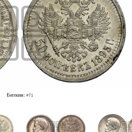
Биткин:
#71