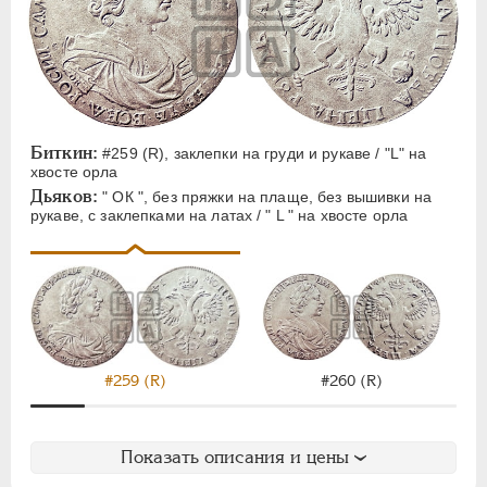
Биткин:
#259 (R), заклепки на груди и рукаве / "L" на
хвосте орла
Дьяков:
" ОК ", без пряжки на плаще, без вышивки на
рукаве, с заклепками на латах / " L " на хвосте орла
#259 (R)
#260 (R)
Показать описания и цены