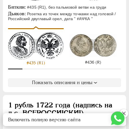
Биткин:
#435 (R1), без пальмовой ветви на груди
Дьяков:
Розетка из точек между точками над головой /
Российский двуглавый орел, дата " ҂АΨКА "
#436 (R)
#435 (R1)
Показать описания и цены
1 рубль 1722 года (надпись на
л.с. ВСЕРОССИIСКИI)
Включить полную версию сайта