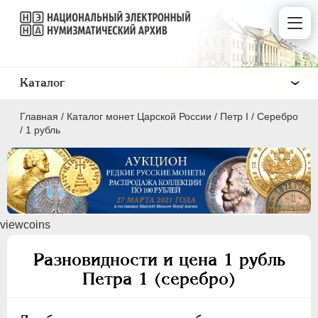
Каталог
Главная
/
Каталог монет Царской России
/
Пeтр I
/
Серебро
/
1 рубль
ПEТР I
1699 - 1725
viewcoins
Золото
Серебро
Разновидности и цена 1 рубль
Петра 1 (серебро)
1 рубль
Полтина