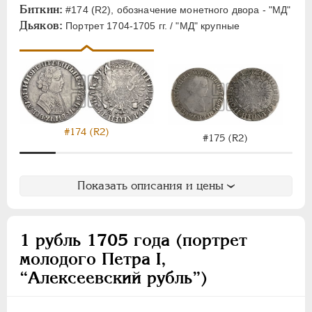
ЕЛИЗАВЕТА
1741-1762
Биткин:
#174 (R2), обозначение монетного двора - "МД"
ПЕТР III
1762-1762
Дьяков:
Портрет 1704-1705 гг. / "МД" крупные
ЕКАТЕРИНА II
1762-1796
ПАВЕЛ I
1796-1801
АЛЕКСАНДР I
1801-1825
НИКОЛАЙ I
1826-1855
АЛЕКСАНДР II
1855-1881
#174 (R2)
АЛЕКСАНДР III
1881-1894
#175 (R2)
НИКОЛАЙ II
1894-1917
ВРЕМЕННОЕ ПРАВ.
1917-1918
Показать описания и цены
ИНОСТРАННЫЕ
1768-1918
1 рубль 1705 года (портрет
молодого Петра I,
“Алексеевский рубль”)