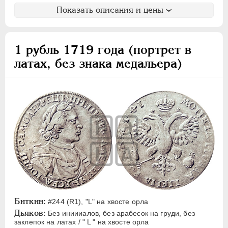
Показать описания и цены
1 рубль 1719 года (портрет в
латах, без знака медальера)
Биткин:
#244 (R1), "L" на хвосте орла
Дьяков:
Без иниииалов, без арабесок на груди, без
заклепок на латах / " L " на хвосте орла