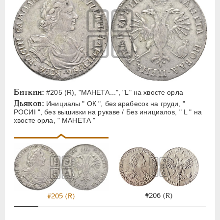
Биткин:
#205 (R), "МАНЕТА...", "L" на хвосте орла
Дьяков:
Инициалы " ОК ", без арабесок на груди, "
РОСИI ", без вышивки на рукаве / Без инициалов, " L " на
хвосте орла, " МАНЕТА "
#206 (R)
#205 (R)