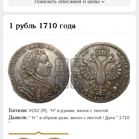
Показать описания и цены
1 рубль 1710 года
Биткин:
#192 (R), "H" в рукаве, венок с лентой
Дьяков:
" Н " в обрезе руки, венок с лентой / Дата " 1710
"