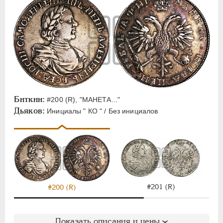
Биткин:
#200 (R), "МАНЕТА..."
Дьяков:
Инициалы " КО " / Без инициалов
#201 (R)
#200 (R)
Показать описания и цены