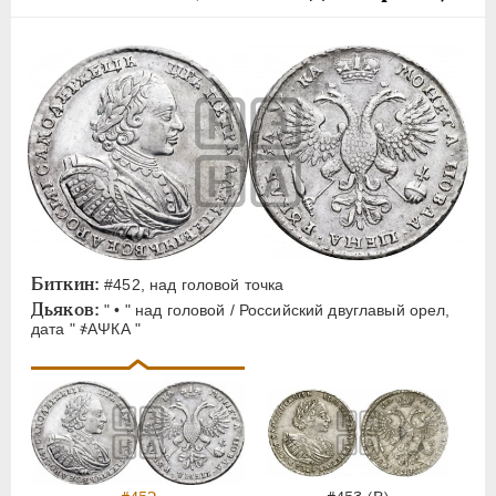
Биткин:
#452, над головой точка
Дьяков:
" • " над головой / Российский двуглавый орел,
дата " ҂АΨКА "