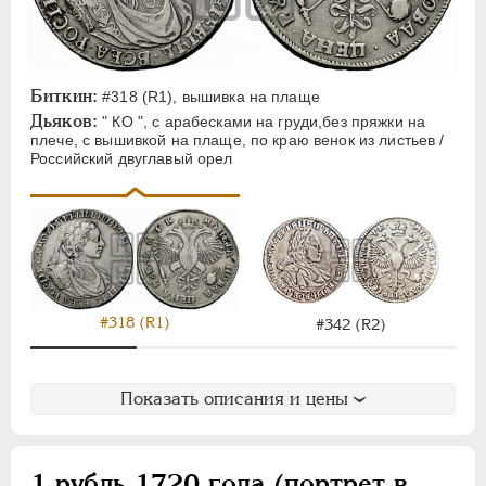
Биткин:
#318 (R1), вышивка на плаще
Дьяков:
" КО ", с арабесками на груди,без пряжки на
плече, с вышивкой на плаще, по краю венок из листьев /
Российский двуглавый орел
#318 (R1)
#342 (R2)
Показать описания и цены
1 рубль 1720 года (портрет в