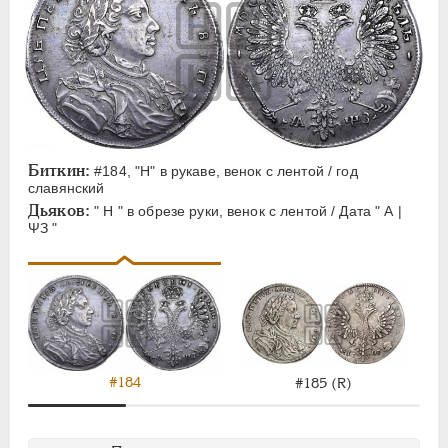
Биткин:
#184, "H" в рукаве, венок с лентой / год
славянский
Дьяков:
" Н " в обрезе руки, венок с лентой / Дата " А |
ΨЗ "
#184
#185 (R)