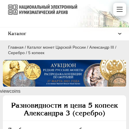
Каталог
Главная
/
Каталог монет Царской России
/
Александр III
/
Серебро
/
5 копеек
ПEТР I
1699 - 1725
viewcoins
ЕКАТЕРИНА I
1725-1727
ПЕТР II
1727-1729
Разновидности и цена 5 копеек
АННА ИОАННОВНА
1730-1740
Александра 3 (серебро)
ИОАНН АНТОНОВИЧ
1740-1741
ЕЛИЗАВЕТА
1741-1762