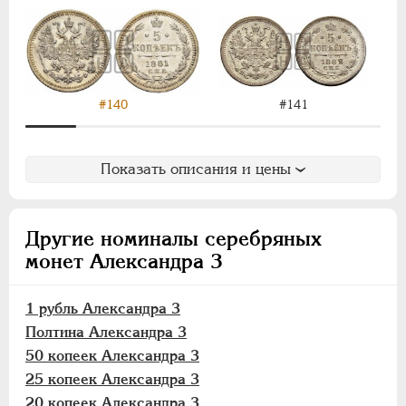
10 копеек
5 копеек
Медь
Памятные и донативные
#140
#141
Пробные
Для Финляндии
Показать описания и цены
Аффинажные слитки
НИКОЛАЙ II
1894-1917
ВРЕМЕННОЕ ПРАВ.
1917-1918
Другие номиналы серебряных
ИНОСТРАННЫЕ
1768-1918
монет Александра 3
1 рубль Александра 3
Полтина Александра 3
50 копеек Александра 3
25 копеек Александра 3
20 копеек Александра 3