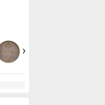
7
#488