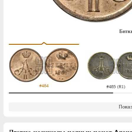
Битк
#484
#485 (R1)
Показ