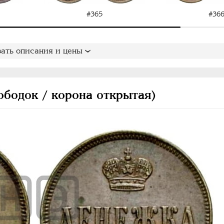
#365
#36
ать описания и цены
ободок / корона открытая)