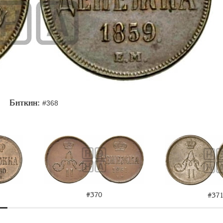
Биткин:
#368
#370
#37