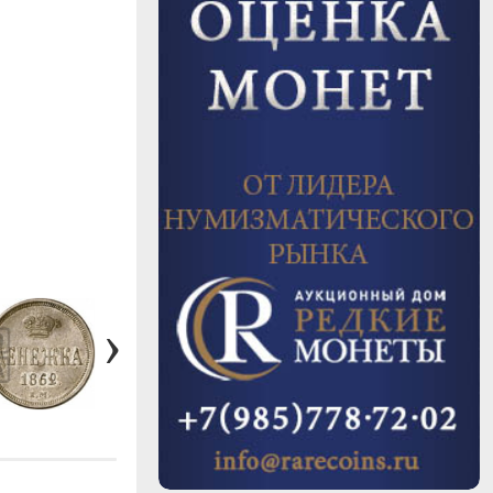
#372
1