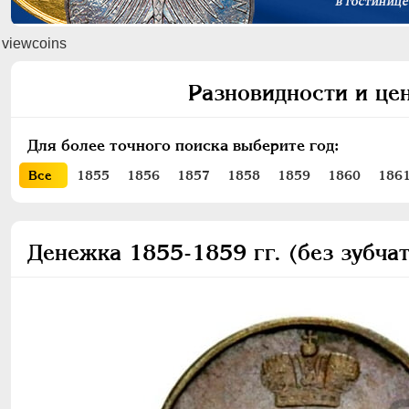
viewcoins
Разновидности и це
Для более точного поиска выберите год:
Все
1855
1856
1857
1858
1859
1860
186
Денежка 1855-1859 гг. (без зубча