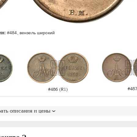
ин:
#484, вензель широкий
#48
#486 (R1)
ать описания и цены