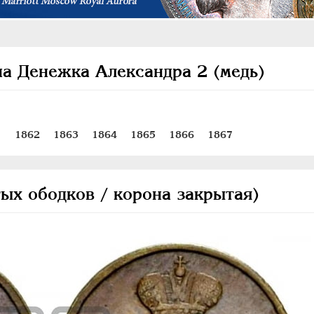
на Денежка Александра 2 (медь)
1
1862
1863
1864
1865
1866
1867
тых ободков / корона закрытая)