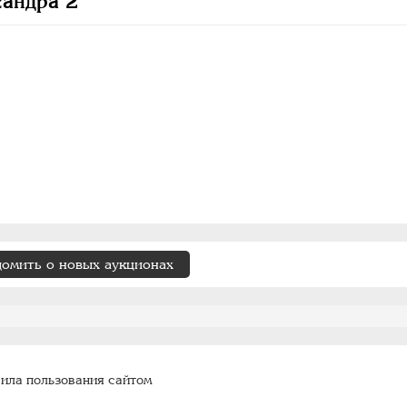
андра 2
домить о новых аукционах
ила пользования сайтом