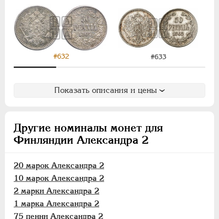
1 марка
75 пенни
50 пенни
25 пенни
#632
20 пенни
#633
10 пенни
5 пенни
Показать описания и цены
2 пенни
1 пенни
Другие номиналы монет для
АЛЕКСАНДР III
1881-1894
Финляндии Александра 2
НИКОЛАЙ II
1894-1917
ВРЕМЕННОЕ ПРАВ.
1917-1918
20 марок Александра 2
ИНОСТРАННЫЕ
1768-1918
10 марок Александра 2
2 марки Александра 2
1 марка Александра 2
75 пенни Александра 2