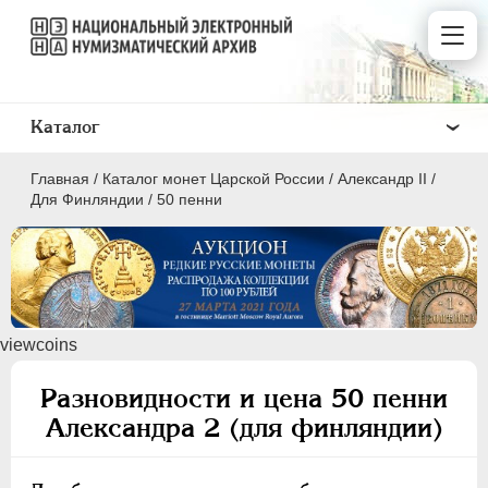
Каталог
Главная
/
Каталог монет Царской России
/
Александр II
/
Для Финляндии
/
50 пенни
ПEТР I
1699 - 1725
viewcoins
ЕКАТЕРИНА I
1725-1727
ПЕТР II
1727-1729
Разновидности и цена 50 пенни
АННА ИОАННОВНА
1730-1740
Александра 2 (для финляндии)
ИОАНН АНТОНОВИЧ
1740-1741
ЕЛИЗАВЕТА
1741-1762