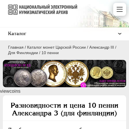
Каталог
Главная
/
Каталог монет Царской России
/
Александр III
/
Для Финляндии
/
10 пенни
ПEТР I
1699 - 1725
viewcoins
ЕКАТЕРИНА I
1725-1727
ПЕТР II
1727-1729
Разновидности и цена 10 пенни
АННА ИОАННОВНА
1730-1740
Александра 3 (для финляндии)
ИОАНН АНТОНОВИЧ
1740-1741
ЕЛИЗАВЕТА
1741-1762