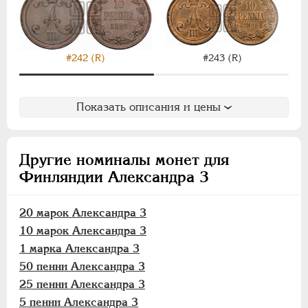
1 марка
50 пенни
25 пенни
#242 (R)
#243 (R)
10 пенни
5 пенни
1 пенни
Показать описания и цены
Аффинажные слитки
НИКОЛАЙ II
1894-1917
Другие номиналы монет для
ВРЕМЕННОЕ ПРАВ.
1917-1918
Финляндии Александра 3
ИНОСТРАННЫЕ
1768-1918
20 марок Александра 3
10 марок Александра 3
1 марка Александра 3
50 пенни Александра 3
25 пенни Александра 3
5 пенни Александра 3