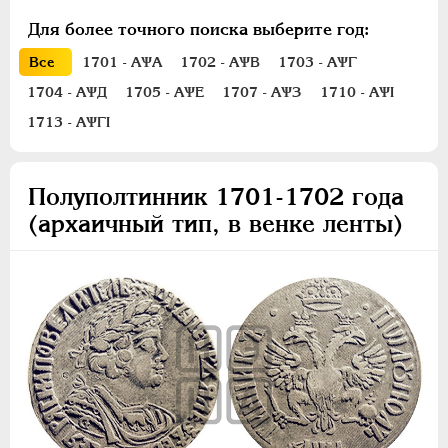
Полуполтинник
Для более точного поиска выберите год:
Гривенник
Гривна
Все
1701 - АѰА
1702 - АѰВ
1703 - АѰГ
10 денег
1704 - АѰД
1705 - АѰЕ
1707 - АѰЗ
1710 - АѰI
5 копеек
1713 - АѰГI
Алтын(ник)
1 копейка
Полуполтинник 1701-1702 года
Медь
(архаичный тип, в венке ленты)
Пробные
Для Речи Посполитой
Монетовидные жетоны
ЕКАТЕРИНА I
1725-1727
ПЕТР II
1727-1729
АННА ИОАННОВНА
1730-1740
ИОАНН АНТОНОВИЧ
1740-1741