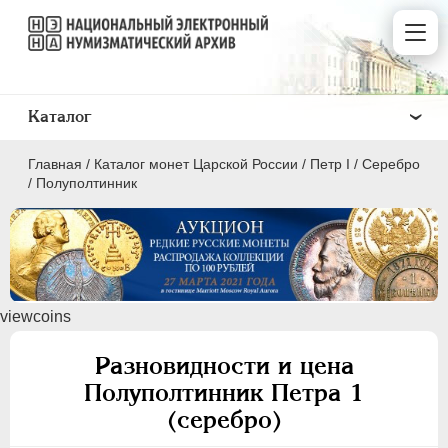
Каталог
Главная
/
Каталог монет Царской России
/
Пeтр I
/
Серебро
/
Полуполтинник
ПEТР I
1699 - 1725
viewcoins
Золото
Серебро
Разновидности и цена
Полуполтинник Петра 1
1 рубль
(серебро)
Полтина