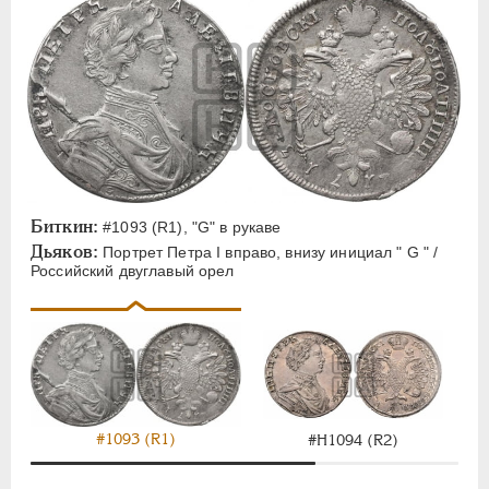
Биткин:
#1093 (R1), "G" в рукаве
Дьяков:
Портрет Петра I вправо, внизу инициал " G " /
Российский двуглавый орел
#1093 (R1)
#H1094 (R2)