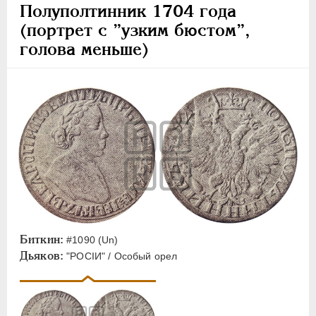
Полуполтинник 1704 года
(портрет с ”узким бюстом”,
голова меньше)
Биткин:
#1090 (Un)
Дьяков:
"РОСIИ" / Особый орел