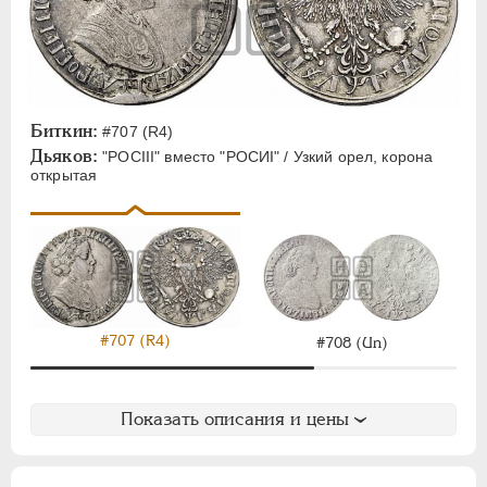
Биткин:
#707 (R4)
Дьяков:
"РОСIII" вместо "РОСИI" / Узкий орел, корона
открытая
#707 (R4)
#708 (Un)
Показать описания и цены