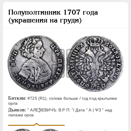
Полуполтинник 1707 года
(украшения на груди)
Биткин:
#725 (R1), голова больше / год под крыльями
орла
Дьяков:
" АЛЕѮIЕВИЧЪ: В:Р:П: "/ Дата " А | ΨЗ " над
лапами орла