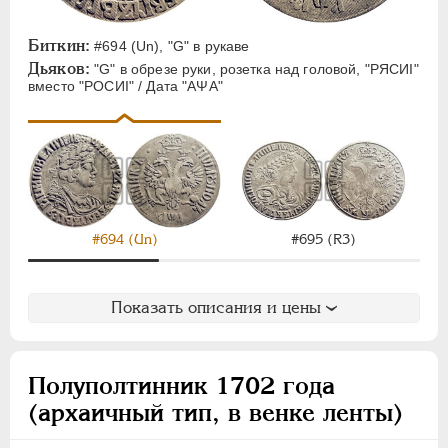
ЕЛИЗАВЕТА
1741-1762
ПЕТР III
1762-1762
Биткин:
#694 (Un), "G" в рукаве
ЕКАТЕРИНА II
1762-1796
Дьяков:
"G" в обрезе руки, розетка над головой, "РЯСИI"
ПАВЕЛ I
1796-1801
вместо "РОСИI" / Дата "АΨА"
АЛЕКСАНДР I
1801-1825
НИКОЛАЙ I
1826-1855
АЛЕКСАНДР II
1855-1881
АЛЕКСАНДР III
1881-1894
НИКОЛАЙ II
1894-1917
#694 (Un)
#695 (R3)
ВРЕМЕННОЕ ПРАВ.
1917-1918
ИНОСТРАННЫЕ
1768-1918
Показать описания и цены
Полуполтинник 1702 года
(архаичный тип, в венке ленты)