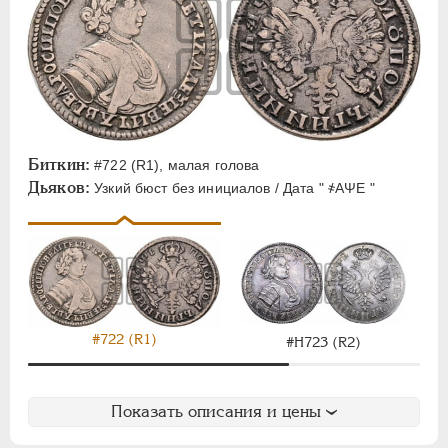
Биткин:
#722 (R1), малая голова
Дьяков:
Узкий бюст без инициалов / Дата " ҂АΨЕ "
#722 (R1)
#H723 (R2)
Показать описания и цены