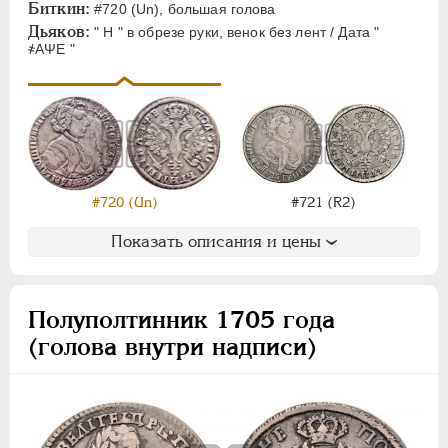
Биткин:
#720 (Un), большая голова
Дьяков:
" Н " в обрезе руки, венок без лент / Дата "
҂АΨЕ "
#720 (Un)
#721 (R2)
Показать описания и цены
Полуполтинник 1705 года
(голова внутри надписи)