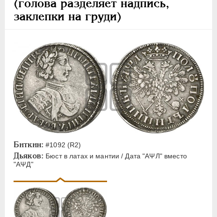
(голова разделяет надпись,
заклепки на груди)
Биткин:
#1092 (R2)
Дьяков:
Бюст в латах и мантии / Дата "АΨЛ" вместо
"АΨД"