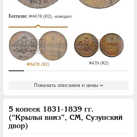
Денежка
Деньга
Биткин:
#Н478 (R2), новодел
1/4 копейки
Полушка
Пробные
Памятные и донативные
Для Грузии
#479 (R2)
#Н478 (R2)
Для Польши
Русско-Польские
Монетовидные
Показать описания и цены
АЛЕКСАНДР II
1855-1881
АЛЕКСАНДР III
1881-1894
5 копеек 1831-1839 гг.
НИКОЛАЙ II
1894-1917
(“Крылья вниз”, СМ, Сузунский
ВРЕМЕННОЕ ПРАВ.
1917-1918
двор)
ИНОСТРАННЫЕ
1768-1918