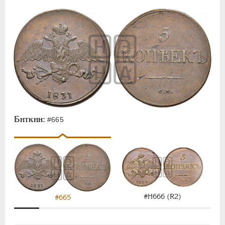
Биткин:
#665
#Н666 (R2)
#665