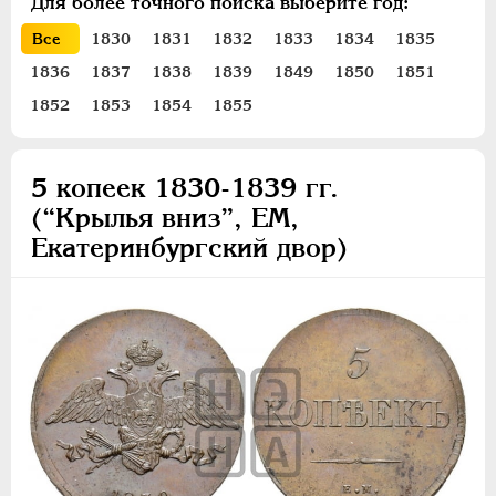
Для более точного поиска выберите год:
ПЕТР III
1762-1762
Все
1830
1831
1832
1833
1834
1835
ЕКАТЕРИНА II
1762-1796
1836
1837
1838
1839
1849
1850
1851
ПАВЕЛ I
1796-1801
АЛЕКСАНДР I
1801-1825
1852
1853
1854
1855
НИКОЛАЙ I
1826-1855
Платина
5 копеек 1830-1839 гг.
Золото
(“Крылья вниз”, ЕМ,
Серебро
Екатеринбургский двор)
Медь
10 копеек
5 копеек
3 копейки
2 копейки
1 копейка
1/2 копейки