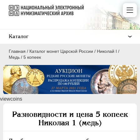
Каталог
Главная
/
Каталог монет Царской России
/
Николай I
/
Медь
/
5 копеек
ПEТР I
1699 - 1725
viewcoins
ЕКАТЕРИНА I
1725-1727
ПЕТР II
1727-1729
Разновидности и цена 5 копеек
АННА ИОАННОВНА
1730-1740
Николая 1 (медь)
ИОАНН АНТОНОВИЧ
1740-1741
ЕЛИЗАВЕТА
1741-1762