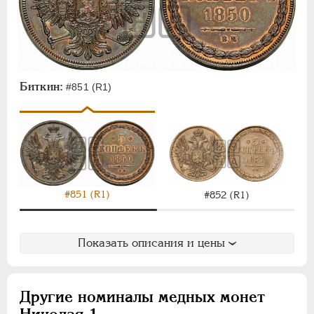
Биткин:
#851 (R1)
#851 (R1)
#852 (R1)
Показать описания и цены
Другие номиналы медных монет
Николая 1