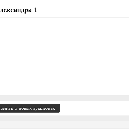
лександра 1
домить о новых аукционах