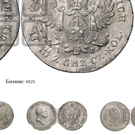
Биткин:
#825