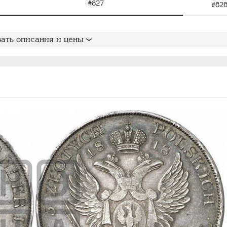
#827
#82
ать описания и цены