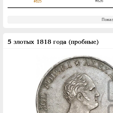
#826
#825
Показ
5 злотых 1818 года (пробные)