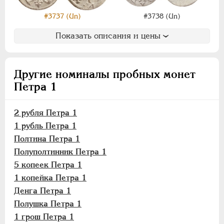
АННА ИОАННОВНА
1730-1740
ИОАНН АНТОНОВИЧ
1740-1741
#3737 (Un)
#3738 (Un)
ЕЛИЗАВЕТА
1741-1762
Показать описания и цены
ПЕТР III
1762-1762
ЕКАТЕРИНА II
1762-1796
ПАВЕЛ I
1796-1801
Другие номиналы пробных монет
АЛЕКСАНДР I
1801-1825
Петра 1
НИКОЛАЙ I
1826-1855
АЛЕКСАНДР II
1855-1881
2 рубля Петра 1
1 рубль Петра 1
АЛЕКСАНДР III
1881-1894
Полтина Петра 1
НИКОЛАЙ II
1894-1917
Полуполтинник Петра 1
ВРЕМЕННОЕ ПРАВ.
1917-1918
5 копеек Петра 1
ИНОСТРАННЫЕ
1768-1918
1 копейка Петра 1
Денга Петра 1
Полушка Петра 1
1 грош Петра 1