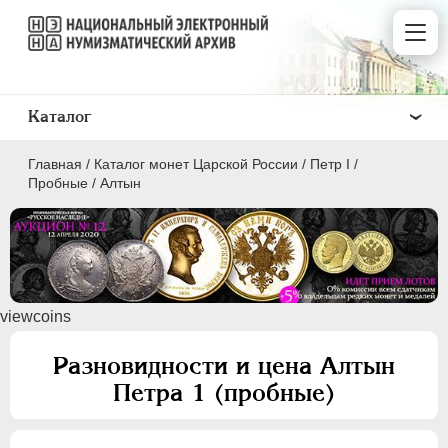
Каталог
Главная
/
Каталог монет Царской России
/
Пeтр I
/
Пробные
/
Алтын
ПEТР I
1699 - 1725
viewcoins
Золото
Серебро
Разновидности и цена Алтын
Медь
Петра 1 (пробные)
Пробные