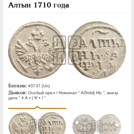
2 рубля
Алтын 1710 года
1 рубль
Полтина
Полуполтинник
Гривенник
5 копеек
Алтын
1 копейка
Денга
Полушка
1 грош
Биткин:
#3737 (Un)
Дьяков:
Особый орел / Номинал " АЛmЫ| НЬ ", внизу
Для Речи Посполитой
дата " ҂ А • | Ψ • I "
Монетовидные жетоны
ЕКАТЕРИНА I
1725-1727
ПЕТР II
1727-1729