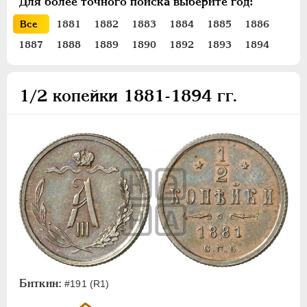
Для более точного поиска выберите год:
ПЕТР III
1762-1762
Все
1881
1882
1883
1884
1885
1886
ЕКАТЕРИНА II
1762-1796
1887
1888
1889
1890
1892
1893
1894
ПАВЕЛ I
1796-1801
АЛЕКСАНДР I
1801-1825
НИКОЛАЙ I
1826-1855
1/2 копейки 1881-1894 гг.
АЛЕКСАНДР II
1855-1881
АЛЕКСАНДР III
1881-1894
Золото
Серебро
Медь
5 копеек
3 копейки
2 копейки
1 копейка
Биткин:
#191 (R1)
1/2 копейки