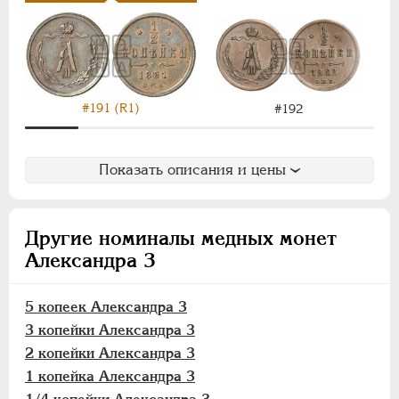
1/4 копейки
Памятные и донативные
Пробные
Для Финляндии
#191 (R1)
#192
Аффинажные слитки
НИКОЛАЙ II
1894-1917
Показать описания и цены
ВРЕМЕННОЕ ПРАВ.
1917-1918
ИНОСТРАННЫЕ
1768-1918
Другие номиналы медных монет
Александра 3
5 копеек Александра 3
3 копейки Александра 3
2 копейки Александра 3
1 копейка Александра 3