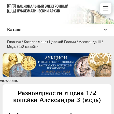
Каталог
Главная
/
Каталог монет Царской России
/
Александр III
/
Медь
/
1/2 копейки
ПEТР I
1699 - 1725
viewcoins
ЕКАТЕРИНА I
1725-1727
ПЕТР II
1727-1729
Разновидности и цена 1/2
АННА ИОАННОВНА
1730-1740
копейки Александра 3 (медь)
ИОАНН АНТОНОВИЧ
1740-1741
ЕЛИЗАВЕТА
1741-1762